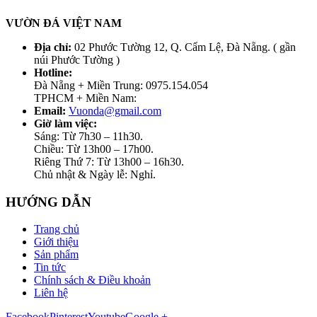
VƯỜN ĐÁ VIỆT NAM
Địa chỉ:
02 Phước Tường 12, Q. Cẩm Lệ, Đà Nẵng. ( gần
núi Phước Tường )
Hotline:
Đà Nẵng + Miền Trung: 0975.154.054
TPHCM + Miền Nam:
Email:
Vuonda@gmail.com
Giờ làm việc:
Sáng: Từ 7h30 – 11h30.
Chiều: Từ 13h00 – 17h00.
Riêng Thứ 7: Từ 13h00 – 16h30.
Chủ nhật & Ngày lễ: Nghỉ.
HƯỚNG DẪN
Trang chủ
Giới thiệu
Sản phẩm
Tin tức
Chính sách & Điều khoản
Liên hệ
Facebook
Pinterest
Youtube
Google +