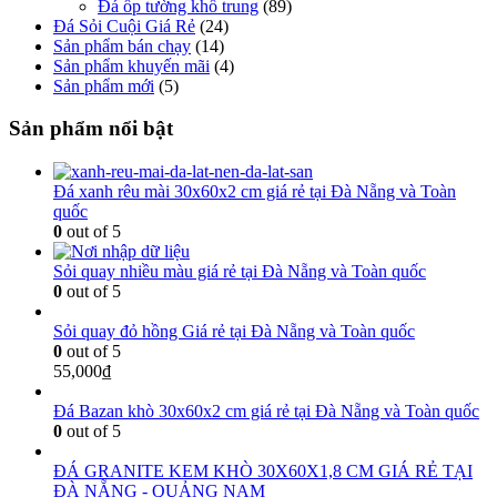
Đá ốp tường khổ trung
(89)
Đá Sỏi Cuội Giá Rẻ
(24)
Sản phẩm bán chạy
(14)
Sản phẩm khuyến mãi
(4)
Sản phẩm mới
(5)
Sản phẩm nổi bật
Đá xanh rêu mài 30x60x2 cm giá rẻ tại Đà Nẵng và Toàn
quốc
0
out of 5
Sỏi quay nhiều màu giá rẻ tại Đà Nẵng và Toàn quốc
0
out of 5
Sỏi quay đỏ hồng Giá rẻ tại Đà Nẵng và Toàn quốc
0
out of 5
55,000
₫
Đá Bazan khò 30x60x2 cm giá rẻ tại Đà Nẵng và Toàn quốc
0
out of 5
ĐÁ GRANITE KEM KHÒ 30X60X1,8 CM GIÁ RẺ TẠI
ĐÀ NẴNG - QUẢNG NAM