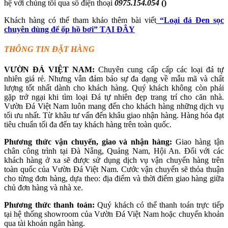
hệ với chúng tôi qua số điện thoại
0975.154.054
()
Khách hàng có thể tham khảo thêm bài viết
“Loại đá Đen sọc
chuyên dùng để ốp hồ bơi” TẠI ĐÂY
THÔNG TIN ĐẶT HÀNG
VƯỜN ĐÁ VIỆT NAM:
Chuyên cung cấp cấp các loại đá tự
nhiên giá rẻ. Nhưng vẫn đảm bảo sự đa dạng về mẫu mã và chất
lượng tốt nhất dành cho khách hàng. Quý khách không còn phải
gặp trở ngại khi tìm loại Đá tự nhiên đẹp trang trí cho căn nhà.
Vườn Đá Việt Nam luôn mang đến cho khách hàng những dịch vụ
tối ưu nhất. Từ khâu tư vấn đến khâu giao nhận hàng. Hàng hóa đạt
tiêu chuẩn tối đa đến tay khách hàng trên toàn quốc.
Phương thức vận chuyển, giao và nhận hàng:
Giao hàng tận
chân công trình tại Đà Nẵng, Quảng Nam, Hội An. Đối với các
khách hàng ở xa sẽ được sử dụng dịch vụ vận chuyển hàng trên
toàn quốc của Vườn Đá Việt Nam. Cước vận chuyển sẽ thỏa thuận
cho từng đơn hàng, dựa theo: địa điểm và thời điểm giao hàng giữa
chủ đơn hàng và nhà xe.
Phương thức thanh toán:
Quý khách có thể thanh toán trực tiếp
tại hệ thống showroom của Vườn Đá Việt Nam hoặc chuyển khoản
qua tài khoản ngân hàng.