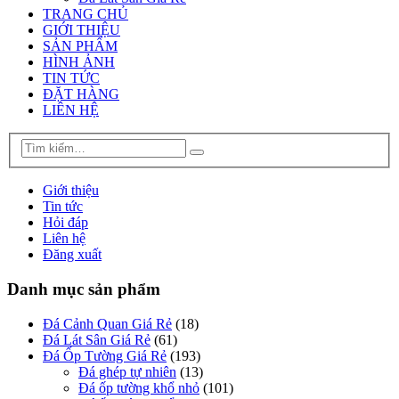
TRANG CHỦ
GIỚI THIỆU
SẢN PHẨM
HÌNH ẢNH
TIN TỨC
ĐẶT HÀNG
LIÊN HỆ
Giới thiệu
Tin tức
Hỏi đáp
Liên hệ
Đăng xuất
Danh mục sản phẩm
Đá Cảnh Quan Giá Rẻ
(18)
Đá Lát Sân Giá Rẻ
(61)
Đá Ốp Tường Giá Rẻ
(193)
Đá ghép tự nhiên
(13)
Đá ốp tường khổ nhỏ
(101)