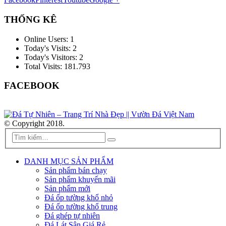
THỐNG KÊ
Online Users:
1
Today's Visits:
2
Today's Visitors:
2
Total Visits:
181.793
FACEBOOK
© Copyright 2018.
DANH MỤC SẢN PHẨM
Sản phẩm bán chạy
Sản phẩm khuyến mãi
Sản phẩm mới
Đá ốp tường khổ nhỏ
Đá ốp tường khổ trung
Đá ghép tự nhiên
Đá Lát Sân Giá Rẻ