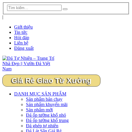
|
Giới thiệu
Tin tức
Hỏi đáp
Liên hệ
Đăng xuất
Giá Rẻ Giao Từ Xưởng
DANH MỤC SẢN PHẨM
Sản phẩm bán chạy
Sản phẩm khuyến mãi
Sản phẩm mới
Đá ốp tường khổ nhỏ
Đá ốp tường khổ trung
Đá ghép tự nhiên
Đá Lát Sân Giá Rẻ