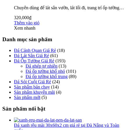
Chuyên dùng để lát sân vườn, lát lối đi, trang trí ốp tường…
320,000
₫
Thêm vào giỏ
Xem nhanh
Danh mục sản phẩm
Đá Cảnh Quan Giá Rẻ
(18)
Đá Lát Sân Giá Rẻ
(61)
Đá Ốp Tường Giá Rẻ
(193)
Đá ghép tự nhiên
(13)
Đá ốp tường khổ nhỏ
(101)
Đá ốp tường khổ trung
(89)
Đá Sỏi Cuội Giá Rẻ
(24)
Sản phẩm bán chạy
(14)
Sản phẩm khuyến mãi
(4)
Sản phẩm mới
(5)
Sản phẩm nổi bật
Đá xanh rêu mài 30x60x2 cm giá rẻ tại Đà Nẵng và Toàn