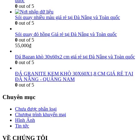
quốc
0
out of 5
Sỏi quay nhiều màu giá rẻ tại Đà Nẵng và Toàn quốc
0
out of 5
Sỏi quay đỏ hồng Giá rẻ tại Đà Nẵng và Toàn quốc
0
out of 5
55,000
₫
Đá Bazan khò 30x60x2 cm giá rẻ tại Đà Nẵng và Toàn quốc
0
out of 5
ĐÁ GRANITE KEM KHÒ 30X60X1,8 CM GIÁ RẺ TẠI
ĐÀ NẴNG - QUẢNG NAM
0
out of 5
Chuyên mục
Chưa được phân loại
Chương trình khuyến mại
Hình Ảnh
Tin tức
VỀ CHÚNG TÔI