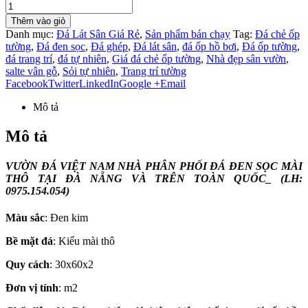
Thêm vào giỏ
Danh mục:
Đá Lát Sân Giá Rẻ
,
Sản phẩm bán chạy
Tag:
Đá chẻ ốp
tường
,
Đá đen sọc
,
Đá ghép
,
Đá lát sân
,
đá ốp hồ bơi
,
Đá ốp tường
,
đá trang trí
,
đá tự nhiên
,
Giá đá chẻ ốp tường
,
Nhà đẹp sân vườn
,
salte vân gỗ
,
Sỏi tự nhiên
,
Trang trí tường
Facebook
Twitter
LinkedIn
Google +
Email
Mô tả
Mô tả
VƯỜN ĐÁ VIỆT NAM NHÀ PHÂN PHỐI ĐÁ ĐEN SỌC MÀI
THÔ TẠI ĐÀ NẴNG VÀ TRÊN TOÀN QUỐC_ (LH:
0975.154.054)
Màu sắc
: Đen kim
Bề mặt đá
: Kiểu mài thô
Quy cách
: 30x60x2
Đơn vị tính
: m2