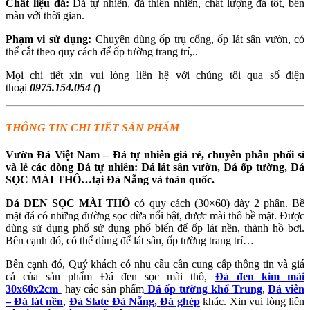
Chất liệu đá:
Đá tự nhiên, đá thiên nhiên, chất lượng đá tốt, bền
màu với thời gian.
Phạm vi sử dụng:
Chuyên dùng ốp trụ cổng, ốp lát sân vườn, có
thể cắt theo quy cách để ốp tường trang trí,..
Mọi chi tiết xin vui lòng liên hệ với chúng tôi qua số điện
thoại
0975.154.054 (
)
THÔNG TIN CHI TIẾT SẢN PHẨM
Vườn Đá Việt Nam – Đá tự nhiên giá rẻ, chuyên phân phối sỉ
và lẻ các dòng Đá tự nhiên: Đá lát sân vườn, Đá ốp tường, Đá
SỌC MÀI THÔ
…tại Đà Nẵng và toàn quốc.
Đá ĐEN SỌC MÀI THÔ
có quy cách (30×60) dày 2 phân. Bề
mặt đá có những đường sọc dừa nổi bật, được mài thô bề mặt. Được
dùng sử dụng phổ sử dụng phổ biến để ốp lát nền, thành hồ bơi.
Bên cạnh đó, có thể dùng để lát sân, ốp tường trang trí…
Bên cạnh đó, Quý khách có nhu cầu cần cung cấp thông tin và giá
cả của sản phẩm Đá đen sọc mài thô,
Đá đen kim mài
30x60x2cm
hay các sản phẩm
Đá ốp tường khổ Trung
,
Đá viên
– Đá lát nền
,
Đá Slate Đà Nẵng,
Đá ghép
khác. Xin vui lòng liên