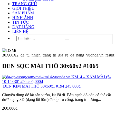
TRANG CHỦ
GIỚI THIỆU
SẢN PHẨM
HÌNH ẢNH
TIN TỨC
ĐẶT HÀNG
LIÊN HỆ
ĐEN SỌC MÀI THÔ 30x60x2 #1065
KM14 – XÁM MÀI (5-
10-15×30) #56
205,000
₫
ĐEN KIM MÀI THÔ 30x60x1 #194
245,000
₫
Chuyên dùng để lát sân vườn, lát lối đi. Bên cạnh đó còn có thể cắt
dưới dạng 3D (dạng lồi lõm) để ốp trụ cổng, trang trí tường,..
260,000
₫