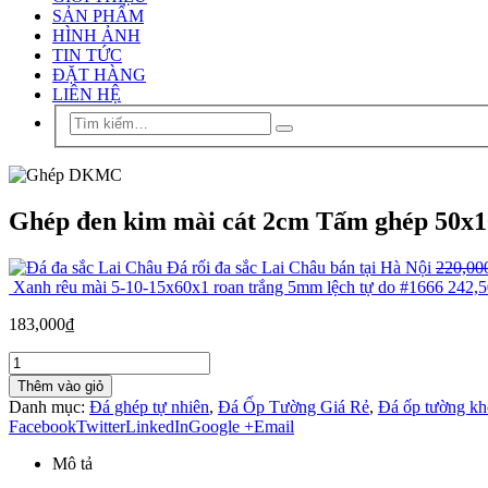
SẢN PHẨM
HÌNH ẢNH
TIN TỨC
ĐẶT HÀNG
LIÊN HỆ
Ghép đen kim mài cát 2cm Tấm ghép 50x
Đá rối đa sắc Lai Châu bán tại Hà Nội
220,00
Xanh rêu mài 5-10-15x60x1 roan trắng 5mm lệch tự do #1666
242,
183,000
₫
Thêm vào giỏ
Danh mục:
Đá ghép tự nhiên
,
Đá Ốp Tường Giá Rẻ
,
Đá ốp tường kh
Facebook
Twitter
LinkedIn
Google +
Email
Mô tả