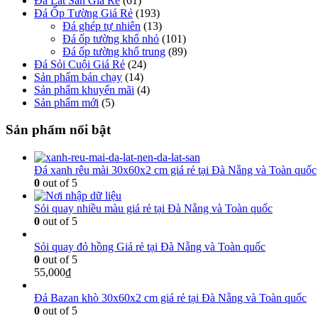
Đá Lát Sân Giá Rẻ
(61)
Đá Ốp Tường Giá Rẻ
(193)
Đá ghép tự nhiên
(13)
Đá ốp tường khổ nhỏ
(101)
Đá ốp tường khổ trung
(89)
Đá Sỏi Cuội Giá Rẻ
(24)
Sản phẩm bán chạy
(14)
Sản phẩm khuyến mãi
(4)
Sản phẩm mới
(5)
Sản phẩm nổi bật
Đá xanh rêu mài 30x60x2 cm giá rẻ tại Đà Nẵng và Toàn quốc
0
out of 5
Sỏi quay nhiều màu giá rẻ tại Đà Nẵng và Toàn quốc
0
out of 5
Sỏi quay đỏ hồng Giá rẻ tại Đà Nẵng và Toàn quốc
0
out of 5
55,000
₫
Đá Bazan khò 30x60x2 cm giá rẻ tại Đà Nẵng và Toàn quốc
0
out of 5