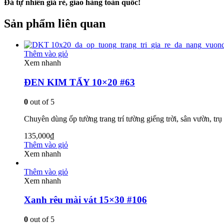
Đá tự nhiên giá rẻ, giao hàng toàn quốc!
Sản phẩm liên quan
Thêm vào giỏ
Xem nhanh
ĐEN KIM TẨY 10×20 #63
0
out of 5
Chuyên dùng ốp tường trang trí tường giếng trời, sân vườn, tr
135,000
₫
Thêm vào giỏ
Xem nhanh
Thêm vào giỏ
Xem nhanh
Xanh rêu mài vát 15×30 #106
0
out of 5