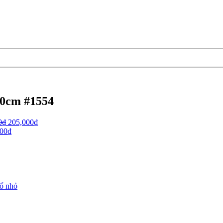
10cm #1554
0
₫
205,000
₫
500
₫
ổ nhỏ