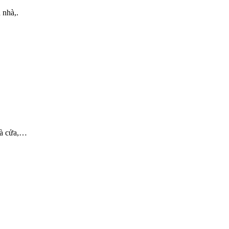
 nhà,.
hà cửa,…