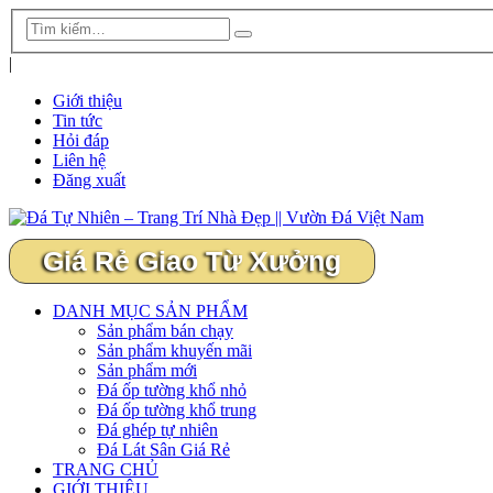
|
Giới thiệu
Tin tức
Hỏi đáp
Liên hệ
Đăng xuất
Giá Rẻ Giao Từ Xưởng
DANH MỤC SẢN PHẨM
Sản phẩm bán chạy
Sản phẩm khuyến mãi
Sản phẩm mới
Đá ốp tường khổ nhỏ
Đá ốp tường khổ trung
Đá ghép tự nhiên
Đá Lát Sân Giá Rẻ
TRANG CHỦ
GIỚI THIỆU