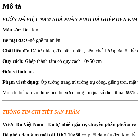
Mô tả
VƯỜN ĐÁ VIỆT NAM NHÀ PHÂN PHỐI ĐÁ GHÉP ĐEN KIM DK
Màu sắc
: Đen kim
Bề mặt đá
: Ghồ ghề tự nhiên
Chất liệu đá:
Đá tự nhiên, đá thiên nhiên, bền, chất lượng đá tốt, bền 
Quy cách:
Ghép thành tấm có quy cách 10×50 cm
Đơn vị tính
: m2
Phạm vi sử dụng:
Ốp tường trang trí tường trụ cổng, giếng trời, mặt t
Mọi chi tiết xin vui lòng liên hệ với chúng tôi qua số điện thoại
0975.
THÔNG TIN CHI TIẾT SẢN PHẨM
Vườn Đá Việt Nam – Đá tự nhiên giá rẻ, chuyên phân phối sỉ 
Đá ghép đen kim mài cát DK2 10×50
có phôi đá màu đen kim, bề