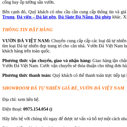
cổng hay ốp tường sân vườn.
Bên cạnh đó, Quý khách có nhu cầu cần cung cấp thông tin và gi
Trung
,
Đá viên – Đá lát nề
n
,
Đá Slate Đà Nẵng,
Đá ghép
khác. Xi
THÔNG TIN ĐẶT HÀNG
VƯỜN ĐÁ VIỆT NAM:
Chuyên cung cấp cấp các loại đá tự nhiê
tìm loại Đá tự nhiên đẹp trang trí cho căn nhà. Vườn Đá Việt Nam 
khách hàng trên toàn quốc.
Phương thức vận chuyển, giao và nhận hàng:
Giao hàng tận châ
Vườn Đá Việt Nam. Cước vận chuyển sẽ thỏa thuận cho từng đơn hàng
Phương thức thanh toán:
Quý khách có thể thanh toán trực tiếp t
SHOWROOM ĐÁ TỰ
NHI
Ê
N
GIÁ RẺ
_VƯỜN ĐÁ VIỆT NAM
Địa chỉ: xem liên hệ.
Điện thoại:
0975.154.054
()
Hãy liên hệ với chúng tôi ngay để được tư vấn và hỗ trợ một cách nh