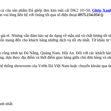
á cả của sản phẩm Đá ghép đen kim mài cát DK2 10×50,
Ghép Xanh
n vui lòng liên hệ với chúng tôi qua số điện thoại
0975.154.054
()
n giá rẻ. Nhưng vẫn đảm bảo sự đa dạng về mẫu mã và chất lượng tốt n
luôn mang đến cho khách hàng những dịch vụ tối ưu nhất. Từ khâu tư v
n công trình tại Đà Nẵng, Quảng Nam, Hội An. Đối với các khách hàn
, dựa theo: địa điểm và thời điểm giao hàng giữa chủ đơn hàng và nh
ại hệ thống showroom của Vườn Đá Việt Nam hoặc chuyển khoản qua tà
anh nhất.