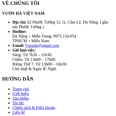
VỀ CHÚNG TÔI
VƯỜN ĐÁ VIỆT NAM
Địa chỉ:
02 Phước Tường 12, Q. Cẩm Lệ, Đà Nẵng. ( gần
núi Phước Tường )
Hotline:
Đà Nẵng + Miền Trung: 0975.154.054
TPHCM + Miền Nam:
Email:
Vuonda@gmail.com
Giờ làm việc:
Sáng: Từ 7h30 – 11h30.
Chiều: Từ 13h00 – 17h00.
Riêng Thứ 7: Từ 13h00 – 16h30.
Chủ nhật & Ngày lễ: Nghỉ.
HƯỚNG DẪN
Trang chủ
Giới thiệu
Sản phẩm
Tin tức
Chính sách & Điều khoản
Liên hệ