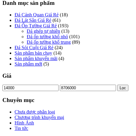
Danh mục sản phẩm
Đá Cảnh Quan Giá Rẻ
(18)
Đá Lát Sân Giá Rẻ
(61)
Đá Ốp Tường Giá Rẻ
(193)
Đá ghép tự nhiên
(13)
Đá ốp tường khổ nhỏ
(101)
Đá ốp tường khổ trung
(89)
Đá Sỏi Cuội Giá Rẻ
(24)
Sản phẩm bán chạy
(14)
Sản phẩm khuyến mãi
(4)
Sản phẩm mới
(5)
Giá
Lọc
Chuyên mục
Chưa được phân loại
Chương trình khuyến mại
Hình Ảnh
Tin tức