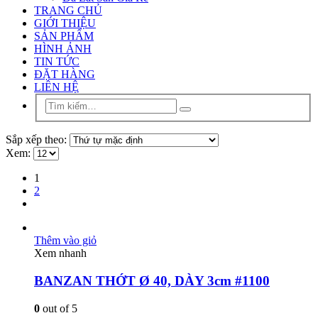
TRANG CHỦ
GIỚI THIỆU
SẢN PHẨM
HÌNH ẢNH
TIN TỨC
ĐẶT HÀNG
LIÊN HỆ
Sắp xếp theo:
Xem:
1
2
Thêm vào giỏ
Xem nhanh
BANZAN THỚT Ø 40, DÀY 3cm #1100
0
out of 5