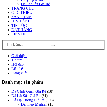
Đá Lát Sân Giá Rẻ
TRANG CHỦ
GIỚI THIỆU
SẢN PHẨM
HÌNH ẢNH
TIN TỨC
ĐẶT HÀNG
LIÊN HỆ
Giới thiệu
Tin tức
Hỏi đáp
Liên hệ
Đăng xuất
Danh mục sản phẩm
Đá Cảnh Quan Giá Rẻ
(18)
Đá Lát Sân Giá Rẻ
(61)
Đá Ốp Tường Giá Rẻ
(193)
Đá ghép tự nhiên
(13)