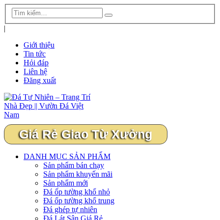
|
Giới thiệu
Tin tức
Hỏi đáp
Liên hệ
Đăng xuất
Giá Rẻ Giao Từ Xưởng
DANH MỤC SẢN PHẨM
Sản phẩm bán chạy
Sản phẩm khuyến mãi
Sản phẩm mới
Đá ốp tường khổ nhỏ
Đá ốp tường khổ trung
Đá ghép tự nhiên
Đá Lát Sân Giá Rẻ