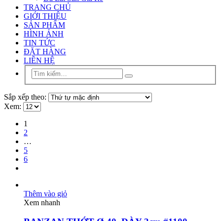
TRANG CHỦ
GIỚI THIỆU
SẢN PHẨM
HÌNH ẢNH
TIN TỨC
ĐẶT HÀNG
LIÊN HỆ
Sắp xếp theo:
Xem:
1
2
…
5
6
Thêm vào giỏ
Xem nhanh