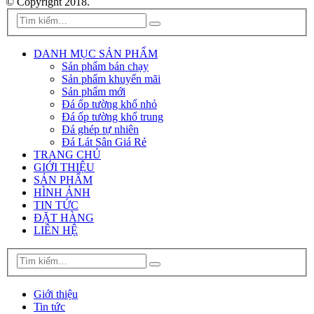
© Copyright 2018.
DANH MỤC SẢN PHẨM
Sản phẩm bán chạy
Sản phẩm khuyến mãi
Sản phẩm mới
Đá ốp tường khổ nhỏ
Đá ốp tường khổ trung
Đá ghép tự nhiên
Đá Lát Sân Giá Rẻ
TRANG CHỦ
GIỚI THIỆU
SẢN PHẨM
HÌNH ẢNH
TIN TỨC
ĐẶT HÀNG
LIÊN HỆ
Giới thiệu
Tin tức