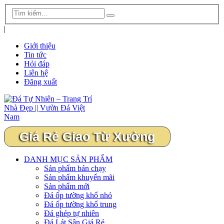
|
Giới thiệu
Tin tức
Hỏi đáp
Liên hệ
Đăng xuất
Giá Rẻ Giao Từ Xưởng
DANH MỤC SẢN PHẨM
Sản phẩm bán chạy
Sản phẩm khuyến mãi
Sản phẩm mới
Đá ốp tường khổ nhỏ
Đá ốp tường khổ trung
Đá ghép tự nhiên
Đá Lát Sân Giá Rẻ