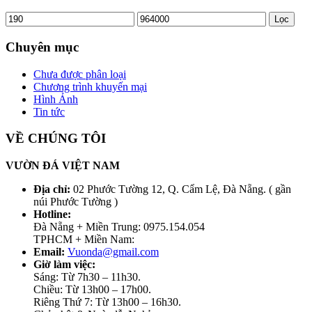
Lọc
Chuyên mục
Chưa được phân loại
Chương trình khuyến mại
Hình Ảnh
Tin tức
VỀ CHÚNG TÔI
VƯỜN ĐÁ VIỆT NAM
Địa chỉ:
02 Phước Tường 12, Q. Cẩm Lệ, Đà Nẵng. ( gần
núi Phước Tường )
Hotline:
Đà Nẵng + Miền Trung: 0975.154.054
TPHCM + Miền Nam:
Email:
Vuonda@gmail.com
Giờ làm việc:
Sáng: Từ 7h30 – 11h30.
Chiều: Từ 13h00 – 17h00.
Riêng Thứ 7: Từ 13h00 – 16h30.