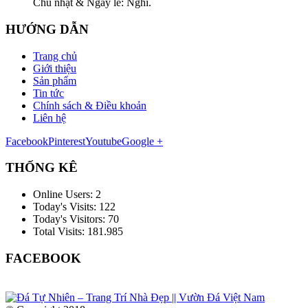
Chủ nhật & Ngày lễ: Nghỉ.
HƯỚNG DẪN
Trang chủ
Giới thiệu
Sản phẩm
Tin tức
Chính sách & Điều khoản
Liên hệ
Facebook
Pinterest
Youtube
Google +
THỐNG KÊ
Online Users:
2
Today's Visits:
122
Today's Visitors:
70
Total Visits:
181.985
FACEBOOK