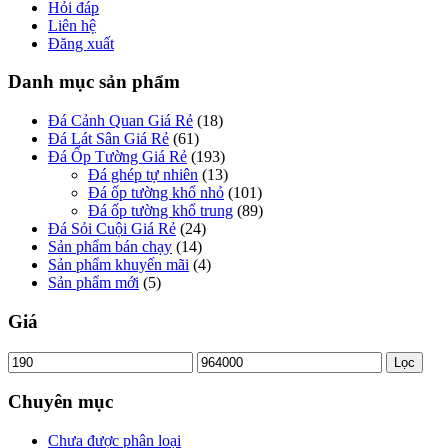
Hỏi đáp
Liên hệ
Đăng xuất
Danh mục sản phẩm
Đá Cảnh Quan Giá Rẻ
(18)
Đá Lát Sân Giá Rẻ
(61)
Đá Ốp Tường Giá Rẻ
(193)
Đá ghép tự nhiên
(13)
Đá ốp tường khổ nhỏ
(101)
Đá ốp tường khổ trung
(89)
Đá Sỏi Cuội Giá Rẻ
(24)
Sản phẩm bán chạy
(14)
Sản phẩm khuyến mãi
(4)
Sản phẩm mới
(5)
Giá
Lọc
Chuyên mục
Chưa được phân loại