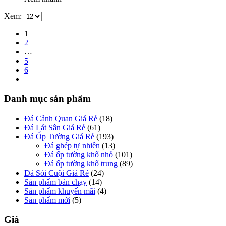
Xem:
1
2
…
5
6
Danh mục sản phẩm
Đá Cảnh Quan Giá Rẻ
(18)
Đá Lát Sân Giá Rẻ
(61)
Đá Ốp Tường Giá Rẻ
(193)
Đá ghép tự nhiên
(13)
Đá ốp tường khổ nhỏ
(101)
Đá ốp tường khổ trung
(89)
Đá Sỏi Cuội Giá Rẻ
(24)
Sản phẩm bán chạy
(14)
Sản phẩm khuyến mãi
(4)
Sản phẩm mới
(5)
Giá