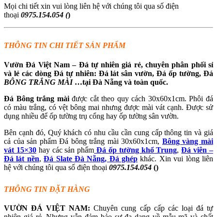
Mọi chi tiết xin vui lòng liên hệ với chúng tôi qua số điện
thoại
0975.154.054 (
)
THÔNG TIN CHI TIẾT SẢN PHẨM
Vườn Đá Việt Nam – Đá tự nhiên giá rẻ, chuyên phân phối sỉ
và lẻ các dòng Đá tự nhiên: Đá lát sân vườn, Đá ốp tường, Đá
BÔNG TRẮNG MÀI
…tại Đà Nẵng và toàn quốc.
Đá Bông trắng mài
được cắt theo quy cách 30x60x1cm. Phôi đá
có màu trắng, có vệt bông mai nhưng được mài vát cạnh. Được sử
dụng nhiều để ốp tường trụ cổng hay ốp tường sân vườn.
Bên cạnh đó, Quý khách có nhu cầu cần cung cấp thông tin và giá
cả của sản phẩm Đá bông trắng mài 30x60x1cm,
Bông vàng mài
vát 15×30
hay các sản phẩm
Đá ốp tường khổ Trung
,
Đá viên –
Đá lát nề
n
,
Đá Slate Đà Nẵng,
Đá ghép
khác. Xin vui lòng liên
hệ với chúng tôi qua số điện thoại
0975.154.054
()
THÔNG TIN ĐẶT HÀNG
VƯỜN ĐÁ VIỆT NAM:
Chuyên cung cấp cấp các loại đá tự
nhiên giá rẻ. Nhưng vẫn đảm bảo sự đa dạng về mẫu mã và chất