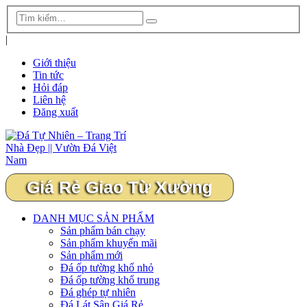
|
Giới thiệu
Tin tức
Hỏi đáp
Liên hệ
Đăng xuất
Giá Rẻ Giao Từ Xưởng
DANH MỤC SẢN PHẨM
Sản phẩm bán chạy
Sản phẩm khuyến mãi
Sản phẩm mới
Đá ốp tường khổ nhỏ
Đá ốp tường khổ trung
Đá ghép tự nhiên
Đá Lát Sân Giá Rẻ