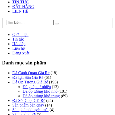
TIN TỨC
ĐẶT HÀNG
LIÊN HỆ
Giới thiệu
Tin tức
Hỏi đáp
Liên hệ
Đăng xuất
Danh mục sản phẩm
Đá Cảnh Quan Giá Rẻ
(18)
Đá Lát Sân Giá Rẻ
(61)
Đá Ốp Tường Giá Rẻ
(193)
Đá ghép tự nhiên
(13)
Đá ốp tường khổ nhỏ
(101)
Đá ốp tường khổ trung
(89)
Đá Sỏi Cuội Giá Rẻ
(24)
Sản phẩm bán chạy
(14)
Sản phẩm khuyến mãi
(4)
Sản phẩm mới
(5)