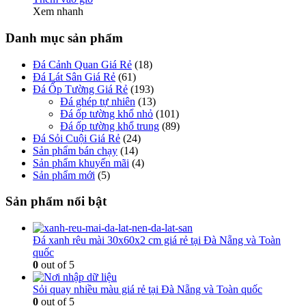
Xem nhanh
Danh mục sản phẩm
Đá Cảnh Quan Giá Rẻ
(18)
Đá Lát Sân Giá Rẻ
(61)
Đá Ốp Tường Giá Rẻ
(193)
Đá ghép tự nhiên
(13)
Đá ốp tường khổ nhỏ
(101)
Đá ốp tường khổ trung
(89)
Đá Sỏi Cuội Giá Rẻ
(24)
Sản phẩm bán chạy
(14)
Sản phẩm khuyến mãi
(4)
Sản phẩm mới
(5)
Sản phẩm nổi bật
Đá xanh rêu mài 30x60x2 cm giá rẻ tại Đà Nẵng và Toàn
quốc
0
out of 5
Sỏi quay nhiều màu giá rẻ tại Đà Nẵng và Toàn quốc
0
out of 5