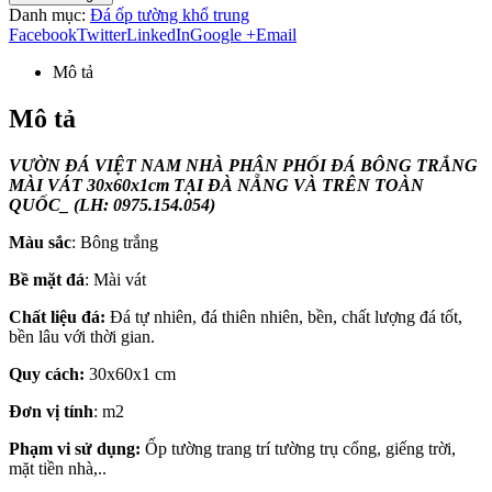
Danh mục:
Đá ốp tường khổ trung
Facebook
Twitter
LinkedIn
Google +
Email
Mô tả
Mô tả
VƯỜN ĐÁ VIỆT NAM NHÀ PHÂN PHỐI ĐÁ BÔNG TRẮNG
MÀI VÁT 30x60x1cm TẠI ĐÀ NẴNG VÀ TRÊN TOÀN
QUỐC_ (LH: 0975.154.054)
Màu sắc
: Bông trắng
Bề mặt đá
: Mài vát
Chất liệu đá:
Đá tự nhiên, đá thiên nhiên, bền, chất lượng đá tốt,
bền lâu với thời gian.
Quy cách:
30x60x1 cm
Đơn vị tính
: m2
Phạm vi sử dụng:
Ốp tường trang trí tường trụ cổng, giếng trời,
mặt tiền nhà,..