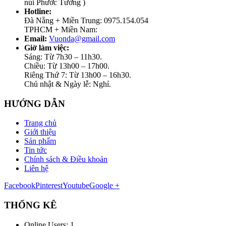
núi Phước Tường )
Hotline:
Đà Nẵng + Miền Trung: 0975.154.054
TPHCM + Miền Nam:
Email:
Vuonda@gmail.com
Giờ làm việc:
Sáng: Từ 7h30 – 11h30.
Chiều: Từ 13h00 – 17h00.
Riêng Thứ 7: Từ 13h00 – 16h30.
Chủ nhật & Ngày lễ: Nghỉ.
HƯỚNG DẪN
Trang chủ
Giới thiệu
Sản phẩm
Tin tức
Chính sách & Điều khoản
Liên hệ
Facebook
Pinterest
Youtube
Google +
THỐNG KÊ
Online Users:
1