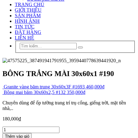
TRANG CHỦ
GIỚI THIỆU
SẢN PHẨM
HÌNH ẢNH
TIN TỨC
ĐẶT HÀNG
LIÊN HỆ
BÔNG TRẮNG MÀI 30x60x1 #190
Granite vàng băm trung 30x60x3F #1693
460,000
₫
Bông mai băm 30x60x2,5 #132
350,000
₫
Chuyên dùng để ốp tường trang trí trụ cổng, giếng trời, mặt tiền
nhà,..
180,000
₫
Thêm vào giỏ