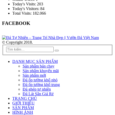
Today's Visits:
203
Today's Visitors:
84
Total Visits:
182.066
FACEBOOK
© Copyright 2018.
DANH MỤC SẢN PHẨM
Sản phẩm bán chạy
Sản phẩm khuyến mãi
Sản phẩm mới
Đá ốp tường khổ nhỏ
Đá ốp tường khổ trung
Đá ghép tự nhiên
Đá Lát Sân Giá Rẻ
TRANG CHỦ
GIỚI THIỆU
SẢN PHẨM
HÌNH ẢNH