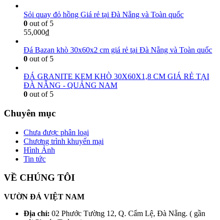
Sỏi quay đỏ hồng Giá rẻ tại Đà Nẵng và Toàn quốc
0
out of 5
55,000
₫
Đá Bazan khò 30x60x2 cm giá rẻ tại Đà Nẵng và Toàn quốc
0
out of 5
ĐÁ GRANITE KEM KHÒ 30X60X1,8 CM GIÁ RẺ TẠI
ĐÀ NẴNG - QUẢNG NAM
0
out of 5
Chuyên mục
Chưa được phân loại
Chương trình khuyến mại
Hình Ảnh
Tin tức
VỀ CHÚNG TÔI
VƯỜN ĐÁ VIỆT NAM
Địa chỉ:
02 Phước Tường 12, Q. Cẩm Lệ, Đà Nẵng. ( gần