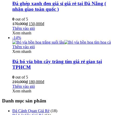
Đá ghép xanh đen giá sỉ giá rẻ tại Đà Nẵng (
nhận giao toàn quốc )
0
out of 5
170,000
₫
150,000
₫
Thêm vào giỏ
Xem nhanh
-14%
Thêm vào giỏ
Xem nhanh
Đá bó vỉa bồn cây trắng tím giá rẻ giao tại
TPHCM
0
out of 5
210,000
₫
180,000
₫
Thêm vào giỏ
Xem nhanh
Danh mục sản phẩm
Đá Cảnh Quan Giá Rẻ
(18)