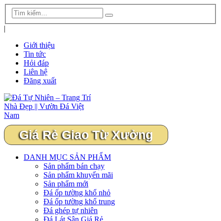
|
Giới thiệu
Tin tức
Hỏi đáp
Liên hệ
Đăng xuất
Giá Rẻ Giao Từ Xưởng
DANH MỤC SẢN PHẨM
Sản phẩm bán chạy
Sản phẩm khuyến mãi
Sản phẩm mới
Đá ốp tường khổ nhỏ
Đá ốp tường khổ trung
Đá ghép tự nhiên
Đá Lát Sân Giá Rẻ