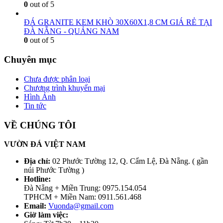
0
out of 5
ĐÁ GRANITE KEM KHÒ 30X60X1,8 CM GIÁ RẺ TẠI
ĐÀ NẴNG - QUẢNG NAM
0
out of 5
Chuyên mục
Chưa được phân loại
Chương trình khuyến mại
Hình Ảnh
Tin tức
VỀ CHÚNG TÔI
VƯỜN ĐÁ VIỆT NAM
Địa chỉ:
02 Phước Tường 12, Q. Cẩm Lệ, Đà Nẵng. ( gần
núi Phước Tường )
Hotline:
Đà Nẵng + Miền Trung: 0975.154.054
TPHCM + Miền Nam: 0911.561.468
Email:
Vuonda@gmail.com
Giờ làm việc: