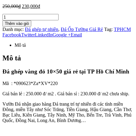
250,000
₫
230,000
₫
Thêm vào giỏ
Danh mục:
Đá ghép tự nhiên
,
Đá Ốp Tường Giá Rẻ
Tag:
TPHCM
Facebook
Twitter
LinkedIn
Google +
Email
Mô tả
Mô tả
Đá ghép vàng đỏ 10×50 giá rẻ tại TP Hồ Chí Minh
Mã : *090623*Za*XV*220
Giá bán lẻ : 250.000 đ/ m2 . Giá bán sỉ : 230.000 đ/ m2 chưa ship.
Vườn Đá nhận giao hàng Đá trang trí tự nhiên đi các tỉnh miền
Đông, miền Tây như Sóc Trăng, Tiền Giang, Hậu Giang, Cần Thơ,
Bạc Liêu, Kiên Giang, Tây Ninh, Mỹ Tho, Bến Tre, Trà Vinh, Phú
Quốc, Đồng Nai, Long An, Bình Dương…