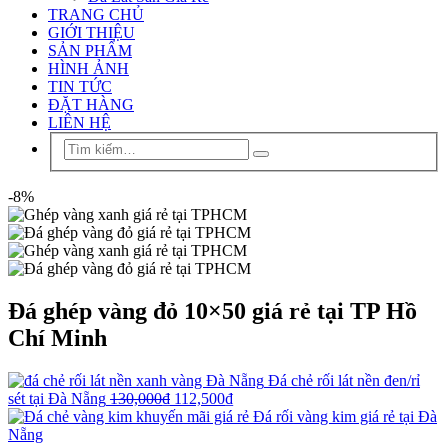
TRANG CHỦ
GIỚI THIỆU
SẢN PHẨM
HÌNH ẢNH
TIN TỨC
ĐẶT HÀNG
LIÊN HỆ
-8%
Đá ghép vàng đỏ 10×50 giá rẻ tại TP Hồ
Chí Minh
Đá chẻ rối lát nền đen/rỉ
sét tại Đà Nẵng
130,000
₫
112,500
₫
Đá rối vàng kim giá rẻ tại Đà
Nẵng