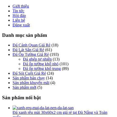
Giới thiệu
Tin tức
Hỏi đáp
Liên hệ
Đăng xuất
Danh mục sản phẩm
Đá Cảnh Quan Giá Rẻ
(18)
Đá Lát Sân Giá Rẻ
(61)
Đá Ốp Tường Giá Rẻ
(193)
Đá ghép tự nhiên
(13)
Đá ốp tường khổ nhỏ
(101)
Đá ốp tường khổ trung
(89)
Đá Sỏi Cuội Giá Rẻ
(24)
Sản phẩm bán chạy
(14)
Sản phẩm khuyến mãi
(4)
Sản phẩm mới
(5)
Sản phẩm nổi bật
Đá xanh rêu mài 30x60x2 cm giá rẻ tại Đà Nẵng và Toàn