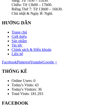
Sáng: Từ 7h30 – 11h30.
Chiều: Từ 13h00 – 17h00.
Riêng Thứ 7: Từ 13h00 – 16h30.
Chủ nhật & Ngày lễ: Nghỉ.
HƯỚNG DẪN
Trang chủ
Giới thiệu
Sản phẩm
Tin tức
Chính sách & Điều khoản
Liên hệ
Facebook
Pinterest
Youtube
Google +
THỐNG KÊ
Online Users:
0
Today's Visits:
43
Today's Visitors:
36
Total Visits:
181.293
FACEBOOK