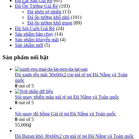
Đá Lát Sân Giá Rẻ
(61)
Đá Ốp Tường Giá Rẻ
(193)
Đá ghép tự nhiên
(13)
Đá ốp tường khổ nhỏ
(101)
Đá ốp tường khổ trung
(89)
Đá Sỏi Cuội Giá Rẻ
(24)
Sản phẩm bán chạy
(14)
Sản phẩm khuyến mãi
(4)
Sản phẩm mới
(5)
Sản phẩm nổi bật
Đá xanh rêu mài 30x60x2 cm giá rẻ tại Đà Nẵng và Toàn
quốc
0
out of 5
Sỏi quay nhiều màu giá rẻ tại Đà Nẵng và Toàn quốc
0
out of 5
Sỏi quay đỏ hồng Giá rẻ tại Đà Nẵng và Toàn quốc
0
out of 5
55,000
₫
Đá Bazan khò 30x60x2 cm giá rẻ tại Đà Nẵng và Toàn quốc