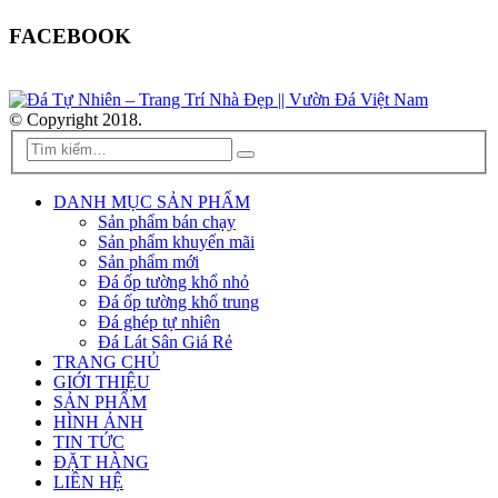
FACEBOOK
© Copyright 2018.
DANH MỤC SẢN PHẨM
Sản phẩm bán chạy
Sản phẩm khuyến mãi
Sản phẩm mới
Đá ốp tường khổ nhỏ
Đá ốp tường khổ trung
Đá ghép tự nhiên
Đá Lát Sân Giá Rẻ
TRANG CHỦ
GIỚI THIỆU
SẢN PHẨM
HÌNH ẢNH
TIN TỨC
ĐẶT HÀNG
LIÊN HỆ