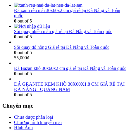
Đá xanh rêu mài 30x60x2 cm giá rẻ tại Đà Nẵng và Toàn
quốc
0
out of 5
Sỏi quay nhiều màu giá rẻ tại Đà Nẵng và Toàn quốc
0
out of 5
Sỏi quay đỏ hồng Giá rẻ tại Đà Nẵng và Toàn quốc
0
out of 5
55,000
₫
Đá Bazan khò 30x60x2 cm giá rẻ tại Đà Nẵng và Toàn quốc
0
out of 5
ĐÁ GRANITE KEM KHÒ 30X60X1,8 CM GIÁ RẺ TẠI
ĐÀ NẴNG - QUẢNG NAM
0
out of 5
Chuyên mục
Chưa được phân loại
Chương trình khuyến mại
Hình Ảnh