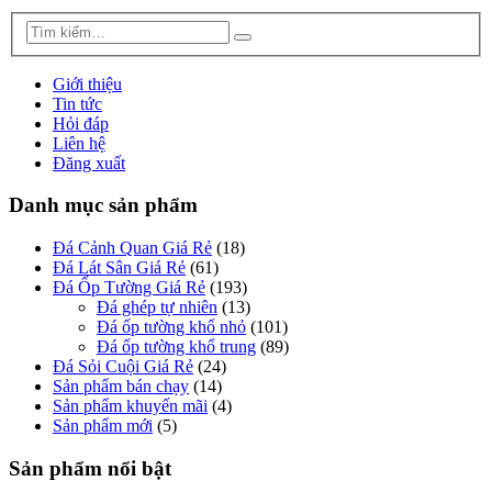
Giới thiệu
Tin tức
Hỏi đáp
Liên hệ
Đăng xuất
Danh mục sản phẩm
Đá Cảnh Quan Giá Rẻ
(18)
Đá Lát Sân Giá Rẻ
(61)
Đá Ốp Tường Giá Rẻ
(193)
Đá ghép tự nhiên
(13)
Đá ốp tường khổ nhỏ
(101)
Đá ốp tường khổ trung
(89)
Đá Sỏi Cuội Giá Rẻ
(24)
Sản phẩm bán chạy
(14)
Sản phẩm khuyến mãi
(4)
Sản phẩm mới
(5)
Sản phẩm nổi bật