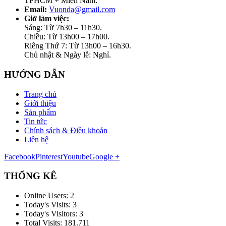
TPHCM + Miền Nam:
Email:
Vuonda@gmail.com
Giờ làm việc:
Sáng: Từ 7h30 – 11h30.
Chiều: Từ 13h00 – 17h00.
Riêng Thứ 7: Từ 13h00 – 16h30.
Chủ nhật & Ngày lễ: Nghỉ.
HƯỚNG DẪN
Trang chủ
Giới thiệu
Sản phẩm
Tin tức
Chính sách & Điều khoản
Liên hệ
Facebook
Pinterest
Youtube
Google +
THỐNG KÊ
Online Users:
2
Today's Visits:
3
Today's Visitors:
3
Total Visits:
181.711