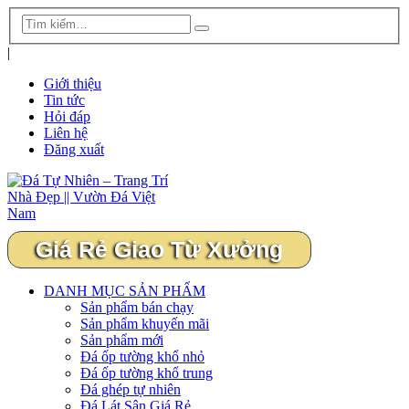
|
Giới thiệu
Tin tức
Hỏi đáp
Liên hệ
Đăng xuất
Giá Rẻ Giao Từ Xưởng
DANH MỤC SẢN PHẨM
Sản phẩm bán chạy
Sản phẩm khuyến mãi
Sản phẩm mới
Đá ốp tường khổ nhỏ
Đá ốp tường khổ trung
Đá ghép tự nhiên
Đá Lát Sân Giá Rẻ