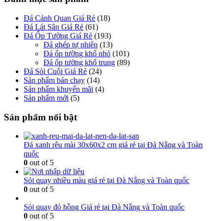
Đá Cảnh Quan Giá Rẻ
(18)
Đá Lát Sân Giá Rẻ
(61)
Đá Ốp Tường Giá Rẻ
(193)
Đá ghép tự nhiên
(13)
Đá ốp tường khổ nhỏ
(101)
Đá ốp tường khổ trung
(89)
Đá Sỏi Cuội Giá Rẻ
(24)
Sản phẩm bán chạy
(14)
Sản phẩm khuyến mãi
(4)
Sản phẩm mới
(5)
Sản phẩm nổi bật
Đá xanh rêu mài 30x60x2 cm giá rẻ tại Đà Nẵng và Toàn
quốc
0
out of 5
Sỏi quay nhiều màu giá rẻ tại Đà Nẵng và Toàn quốc
0
out of 5
Sỏi quay đỏ hồng Giá rẻ tại Đà Nẵng và Toàn quốc
0
out of 5