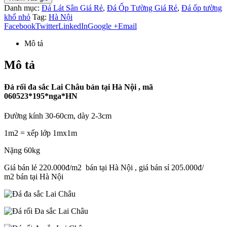
Danh mục:
Đá Lát Sân Giá Rẻ
,
Đá Ốp Tường Giá Rẻ
,
Đá ốp tường
khổ nhỏ
Tag:
Hà Nội
Facebook
Twitter
LinkedIn
Google +
Email
Mô tả
Mô tả
Đá rối đa sắc Lai Châu bán tại Hà Nội , mã
060523*195*nga*HN
Đường kính 30-60cm, dày 2-3cm
1m2 = xếp lớp 1mx1m
Nặng 60kg
Giá bán lẻ 220.000đ/m2 bán tại Hà Nội , giá bán sỉ 205.000đ/
m2 bán tại Hà Nội