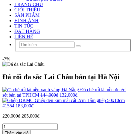
TRANG CHỦ
GIỚI THIỆU
SẢN PHẨM
HÌNH ẢNH
TIN TỨC
ĐẶT HÀNG
LIÊN HỆ
-7%
Đá rối đa sắc Lai Châu bán tại Hà Nội
Đá chẻ rối lát nền đen/rỉ
sét bán tại TPHCM
144,000
₫
132,000
₫
Ghép đen kim mài cát 2cm Tấm ghép 50x10cm
#1554
183,000
₫
220,000
₫
205,000
₫
Thêm vào giỏ