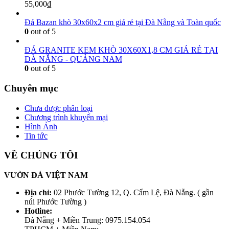
55,000
₫
Đá Bazan khò 30x60x2 cm giá rẻ tại Đà Nẵng và Toàn quốc
0
out of 5
ĐÁ GRANITE KEM KHÒ 30X60X1,8 CM GIÁ RẺ TẠI
ĐÀ NẴNG - QUẢNG NAM
0
out of 5
Chuyên mục
Chưa được phân loại
Chương trình khuyến mại
Hình Ảnh
Tin tức
VỀ CHÚNG TÔI
VƯỜN ĐÁ VIỆT NAM
Địa chỉ:
02 Phước Tường 12, Q. Cẩm Lệ, Đà Nẵng. ( gần
núi Phước Tường )
Hotline:
Đà Nẵng + Miền Trung: 0975.154.054