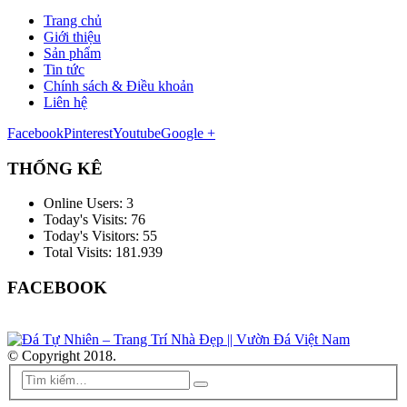
Trang chủ
Giới thiệu
Sản phẩm
Tin tức
Chính sách & Điều khoản
Liên hệ
Facebook
Pinterest
Youtube
Google +
THỐNG KÊ
Online Users:
3
Today's Visits:
76
Today's Visitors:
55
Total Visits:
181.939
FACEBOOK
© Copyright 2018.