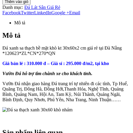
Thêm vào giỏ
Danh mục:
Đá Lát Sân Giá Rẻ
Facebook
Twitter
LinkedIn
Google +
Email
Mô tả
Mô tả
Đá xanh sa thạch bề mặt khò kt 30x60x2 cm giá rẻ tại Đà Nẵng
*120623*ZL*CN*270*QN
Giá bán lẻ : 310.000 đ – Giá sỉ : 295.000 đ/m2, tại kho
Vườn Đá hỗ trợ tìm chành xe cho khách tỉnh.
Vườn Đá nhận giao hàng Đá trang trí tự nhiên đi các tỉnh, Tp Huế,
Quãng Trị, Đông Hà, Đồng Hới,Thanh Hóa, Nghệ Tĩnh, Quảng
Bình, Quảng Nam, Hội An, Tam Kỳ, Núi Thành, Quảng Ngãi,
Bình Định, Quy Nhơn, Phú Yên, Nha Trang, Ninh Thuận……
Sản phẩm liên quan