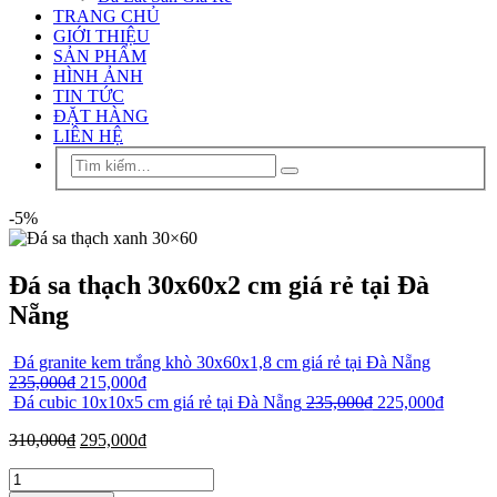
TRANG CHỦ
GIỚI THIỆU
SẢN PHẨM
HÌNH ẢNH
TIN TỨC
ĐẶT HÀNG
LIÊN HỆ
-5%
Đá sa thạch 30x60x2 cm giá rẻ tại Đà
Nẵng
Đá granite kem trắng khò 30x60x1,8 cm giá rẻ tại Đà Nẵng
235,000
₫
215,000
₫
Đá cubic 10x10x5 cm giá rẻ tại Đà Nẵng
235,000
₫
225,000
₫
310,000
₫
295,000
₫