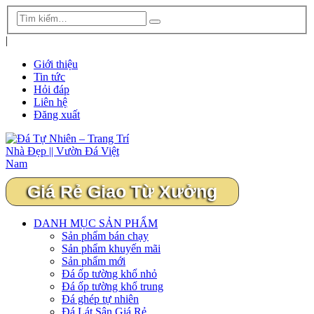
|
Giới thiệu
Tin tức
Hỏi đáp
Liên hệ
Đăng xuất
Giá Rẻ Giao Từ Xưởng
DANH MỤC SẢN PHẨM
Sản phẩm bán chạy
Sản phẩm khuyến mãi
Sản phẩm mới
Đá ốp tường khổ nhỏ
Đá ốp tường khổ trung
Đá ghép tự nhiên
Đá Lát Sân Giá Rẻ