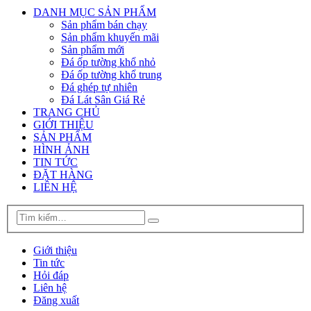
DANH MỤC SẢN PHẨM
Sản phẩm bán chạy
Sản phẩm khuyến mãi
Sản phẩm mới
Đá ốp tường khổ nhỏ
Đá ốp tường khổ trung
Đá ghép tự nhiên
Đá Lát Sân Giá Rẻ
TRANG CHỦ
GIỚI THIỆU
SẢN PHẨM
HÌNH ẢNH
TIN TỨC
ĐẶT HÀNG
LIÊN HỆ
Giới thiệu
Tin tức
Hỏi đáp
Liên hệ
Đăng xuất