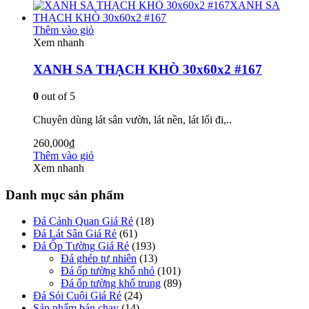
Thêm vào giỏ
Xem nhanh
XANH SA THẠCH KHÒ 30x60x2 #167
0
out of 5
Chuyên dùng lát sân vườn, lát nền, lát lối đi,..
260,000
₫
Thêm vào giỏ
Xem nhanh
Danh mục sản phẩm
Đá Cảnh Quan Giá Rẻ
(18)
Đá Lát Sân Giá Rẻ
(61)
Đá Ốp Tường Giá Rẻ
(193)
Đá ghép tự nhiên
(13)
Đá ốp tường khổ nhỏ
(101)
Đá ốp tường khổ trung
(89)
Đá Sỏi Cuội Giá Rẻ
(24)
Sản phẩm bán chạy
(14)