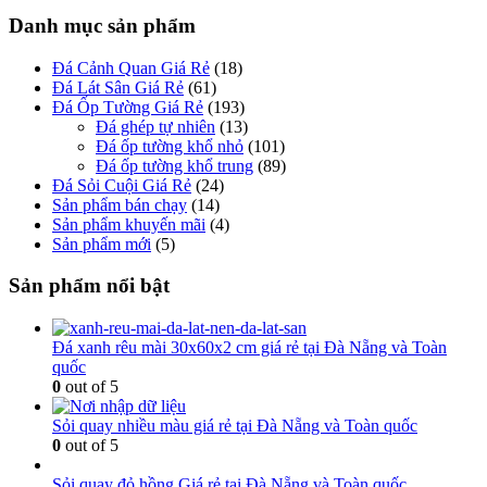
Danh mục sản phẩm
Đá Cảnh Quan Giá Rẻ
(18)
Đá Lát Sân Giá Rẻ
(61)
Đá Ốp Tường Giá Rẻ
(193)
Đá ghép tự nhiên
(13)
Đá ốp tường khổ nhỏ
(101)
Đá ốp tường khổ trung
(89)
Đá Sỏi Cuội Giá Rẻ
(24)
Sản phẩm bán chạy
(14)
Sản phẩm khuyến mãi
(4)
Sản phẩm mới
(5)
Sản phẩm nổi bật
Đá xanh rêu mài 30x60x2 cm giá rẻ tại Đà Nẵng và Toàn
quốc
0
out of 5
Sỏi quay nhiều màu giá rẻ tại Đà Nẵng và Toàn quốc
0
out of 5
Sỏi quay đỏ hồng Giá rẻ tại Đà Nẵng và Toàn quốc