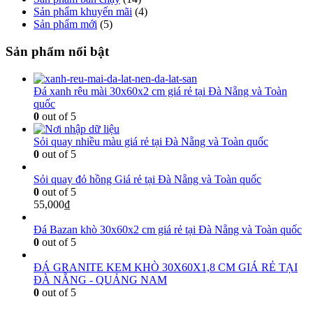
Sản phẩm khuyến mãi
(4)
Sản phẩm mới
(5)
Sản phẩm nổi bật
Đá xanh rêu mài 30x60x2 cm giá rẻ tại Đà Nẵng và Toàn
quốc
0
out of 5
Sỏi quay nhiều màu giá rẻ tại Đà Nẵng và Toàn quốc
0
out of 5
Sỏi quay đỏ hồng Giá rẻ tại Đà Nẵng và Toàn quốc
0
out of 5
55,000
₫
Đá Bazan khò 30x60x2 cm giá rẻ tại Đà Nẵng và Toàn quốc
0
out of 5
ĐÁ GRANITE KEM KHÒ 30X60X1,8 CM GIÁ RẺ TẠI
ĐÀ NẴNG - QUẢNG NAM
0
out of 5