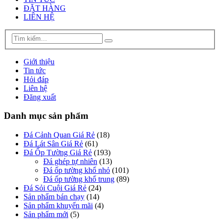
ĐẶT HÀNG
LIÊN HỆ
Giới thiệu
Tin tức
Hỏi đáp
Liên hệ
Đăng xuất
Danh mục sản phẩm
Đá Cảnh Quan Giá Rẻ
(18)
Đá Lát Sân Giá Rẻ
(61)
Đá Ốp Tường Giá Rẻ
(193)
Đá ghép tự nhiên
(13)
Đá ốp tường khổ nhỏ
(101)
Đá ốp tường khổ trung
(89)
Đá Sỏi Cuội Giá Rẻ
(24)
Sản phẩm bán chạy
(14)
Sản phẩm khuyến mãi
(4)
Sản phẩm mới
(5)