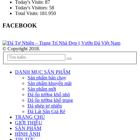
Today's Visits:
87
Today's Visitors:
58
Total Visits:
181.950
FACEBOOK
© Copyright 2018.
DANH MỤC SẢN PHẨM
Sản phẩm bán chạy
Sản phẩm khuyến mãi
Sản phẩm mới
Đá ốp tường khổ nhỏ
Đá ốp tường khổ trung
Đá ghép tự nhiên
Đá Lát Sân Giá Rẻ
TRANG CHỦ
GIỚI THIỆU
SẢN PHẨM
HÌNH ẢNH
TIN TỨC