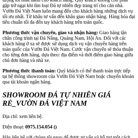
gặp trở ngại khi tìm loại Đá tự nhiên đẹp trang trí cho căn nhà.
Vườn Đá Việt Nam luôn mang đến cho khách hàng những dịch vụ
tối ưu nhất. Từ khâu tư vấn đến khâu giao nhận hàng. Hàng hóa đạt
tiêu chuẩn tối đa đến tay khách hàng trên toàn quốc.
Phương thức vận chuyển, giao và nhận hàng:
Giao hàng tận
chân công trình tại Đà Nẵng, Quảng Nam, Hội An. Đối với các
khách hàng ở xa sẽ được sử dụng dịch vụ vận chuyển hàng trên
toàn quốc của Vườn Đá Việt Nam. Cước vận chuyển sẽ thỏa thuận
cho từng đơn hàng, dựa theo: địa điểm và thời điểm giao hàng giữa
chủ đơn hàng và nhà xe.
Phương thức thanh toán:
Quý khách có thể thanh toán trực tiếp
tại hệ thống showroom của Vườn Đá Việt Nam hoặc chuyển khoản
qua tài khoản ngân hàng.
SHOWROOM ĐÁ TỰ
NHI
Ê
N
GIÁ
RẺ
_VƯỜN ĐÁ VIỆT NAM
Địa chỉ: xem liên hệ.
Điện thoại:
0975.154.054
()
Hãy liên hệ với chúng tôi ngay để được tư vấn và hỗ trợ một cách