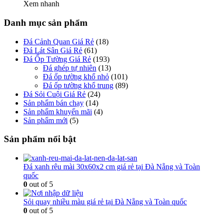
Xem nhanh
Danh mục sản phẩm
Đá Cảnh Quan Giá Rẻ
(18)
Đá Lát Sân Giá Rẻ
(61)
Đá Ốp Tường Giá Rẻ
(193)
Đá ghép tự nhiên
(13)
Đá ốp tường khổ nhỏ
(101)
Đá ốp tường khổ trung
(89)
Đá Sỏi Cuội Giá Rẻ
(24)
Sản phẩm bán chạy
(14)
Sản phẩm khuyến mãi
(4)
Sản phẩm mới
(5)
Sản phẩm nổi bật
Đá xanh rêu mài 30x60x2 cm giá rẻ tại Đà Nẵng và Toàn
quốc
0
out of 5
Sỏi quay nhiều màu giá rẻ tại Đà Nẵng và Toàn quốc
0
out of 5