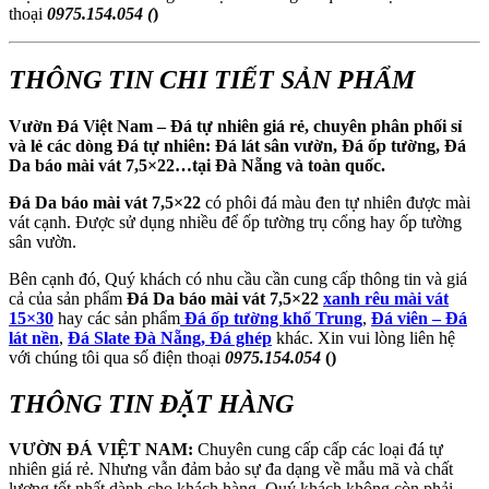
thoại
0975.154.054 (
)
THÔNG TIN CHI TIẾT SẢN PHẨM
Vườn Đá Việt Nam – Đá tự nhiên giá rẻ, chuyên phân phối sỉ
và lẻ các dòng Đá tự nhiên: Đá lát sân vườn, Đá ốp tường, Đá
Da báo mài vát 7,5×22
…tại Đà Nẵng và toàn quốc.
Đá Da báo mài vát 7,5×22
có phôi đá màu đen tự nhiên được mài
vát cạnh. Được sử dụng nhiều để ốp tường trụ cổng hay ốp tường
sân vườn.
Bên cạnh đó, Quý khách có nhu cầu cần cung cấp thông tin và giá
cả của sản phẩm
Đá Da báo mài vát 7,5×22
xanh rêu mài vát
15×30
hay các sản phẩm
Đá ốp tường khổ Trung
,
Đá viên – Đá
lát nề
n
,
Đá Slate Đà Nẵng,
Đá ghép
khác. Xin vui lòng liên hệ
với chúng tôi qua số điện thoại
0975.154.054
()
THÔNG TIN ĐẶT HÀNG
VƯỜN ĐÁ VIỆT NAM:
Chuyên cung cấp cấp các loại đá tự
nhiên giá rẻ. Nhưng vẫn đảm bảo sự đa dạng về mẫu mã và chất
lượng tốt nhất dành cho khách hàng. Quý khách không còn phải