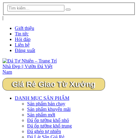
|
Giới thiệu
Tin tức
Hỏi đáp
Liên hệ
Đăng xuất
Giá Rẻ Giao Từ Xưởng
DANH MỤC SẢN PHẨM
Sản phẩm bán chạy
Sản phẩm khuyến mãi
Sản phẩm mới
Đá ốp tường khổ nhỏ
Đá ốp tường khổ trung
Đá ghép tự nhiên
Đá Lát Sân Giá Rẻ