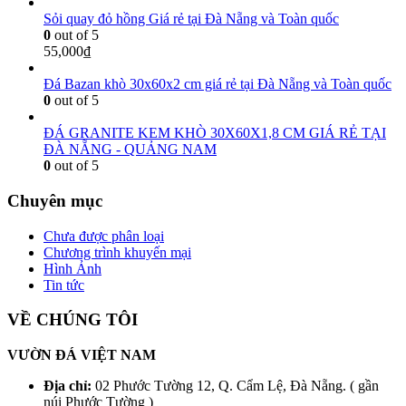
Sỏi quay đỏ hồng Giá rẻ tại Đà Nẵng và Toàn quốc
0
out of 5
55,000
₫
Đá Bazan khò 30x60x2 cm giá rẻ tại Đà Nẵng và Toàn quốc
0
out of 5
ĐÁ GRANITE KEM KHÒ 30X60X1,8 CM GIÁ RẺ TẠI
ĐÀ NẴNG - QUẢNG NAM
0
out of 5
Chuyên mục
Chưa được phân loại
Chương trình khuyến mại
Hình Ảnh
Tin tức
VỀ CHÚNG TÔI
VƯỜN ĐÁ VIỆT NAM
Địa chỉ:
02 Phước Tường 12, Q. Cẩm Lệ, Đà Nẵng. ( gần
núi Phước Tường )