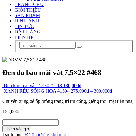
TRANG CHỦ
GIỚI THIỆU
SẢN PHẨM
HÌNH ẢNH
TIN TỨC
ĐẶT HÀNG
LIÊN HỆ
Đen da báo mài vát 7,5×22 #468
Đen kim mài vát 15×30 #1118
180,000
₫
XANH RÊU SÓNG HOA #1304
275,000
₫
–
300,000
₫
Chuyên dùng để ốp tường trang trí trụ cổng, giếng trời, mặt tiền nhà,
165,000
₫
Thêm vào giỏ
Danh mục:
Đá ốp tường khổ nhỏ