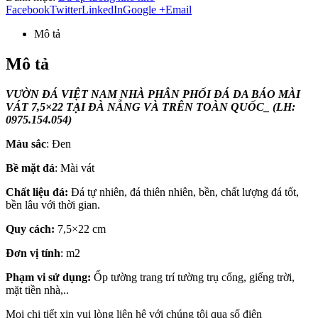
Facebook
Twitter
LinkedIn
Google +
Email
Mô tả
Mô tả
VƯỜN ĐÁ VIỆT NAM NHÀ PHÂN PHỐI ĐÁ DA BÁO MÀI
VÁT 7,5×22 TẠI ĐÀ NẴNG VÀ TRÊN TOÀN QUỐC_ (LH:
0975.154.054)
Màu sắc
: Đen
Bề mặt đá
: Mài vát
Chất liệu đá:
Đá tự nhiên, đá thiên nhiên, bền, chất lượng đá tốt,
bền lâu với thời gian.
Quy cách:
7,5×22 cm
Đơn vị tính
: m2
Phạm vi sử dụng:
Ốp tường trang trí tường trụ cổng, giếng trời,
mặt tiền nhà,..
Mọi chi tiết xin vui lòng liên hệ với chúng tôi qua số điện