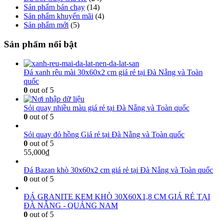
Sản phẩm bán chạy
(14)
Sản phẩm khuyến mãi
(4)
Sản phẩm mới
(5)
Sản phẩm nổi bật
Đá xanh rêu mài 30x60x2 cm giá rẻ tại Đà Nẵng và Toàn
quốc
0
out of 5
Sỏi quay nhiều màu giá rẻ tại Đà Nẵng và Toàn quốc
0
out of 5
Sỏi quay đỏ hồng Giá rẻ tại Đà Nẵng và Toàn quốc
0
out of 5
55,000
₫
Đá Bazan khò 30x60x2 cm giá rẻ tại Đà Nẵng và Toàn quốc
0
out of 5
ĐÁ GRANITE KEM KHÒ 30X60X1,8 CM GIÁ RẺ TẠI
ĐÀ NẴNG - QUẢNG NAM
0
out of 5