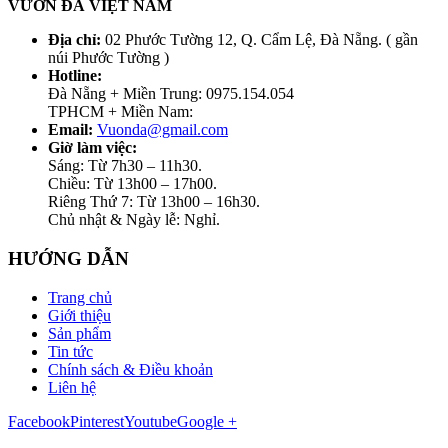
VƯỜN ĐÁ VIỆT NAM
Địa chỉ:
02 Phước Tường 12, Q. Cẩm Lệ, Đà Nẵng. ( gần
núi Phước Tường )
Hotline:
Đà Nẵng + Miền Trung: 0975.154.054
TPHCM + Miền Nam:
Email:
Vuonda@gmail.com
Giờ làm việc:
Sáng: Từ 7h30 – 11h30.
Chiều: Từ 13h00 – 17h00.
Riêng Thứ 7: Từ 13h00 – 16h30.
Chủ nhật & Ngày lễ: Nghỉ.
HƯỚNG DẪN
Trang chủ
Giới thiệu
Sản phẩm
Tin tức
Chính sách & Điều khoản
Liên hệ
Facebook
Pinterest
Youtube
Google +