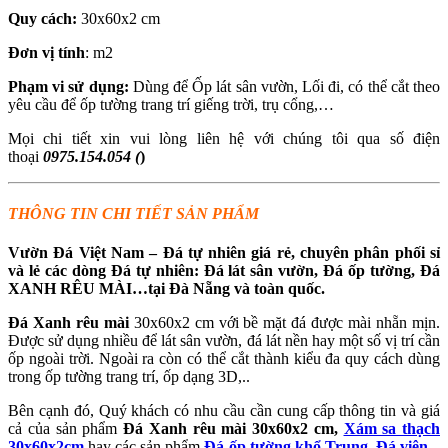
Quy cách:
30x60x2 cm
Đơn vị tính
: m2
Phạm vi sử dụng:
Dùng để Ốp lát sân vườn, Lối đi, có thể cắt theo
yêu cầu để ốp tường trang trí giếng trời, trụ cổng,…
Mọi chi tiết xin vui lòng liên hệ với chúng tôi qua số điện
thoại
0975.154.054 (
)
THÔNG TIN CHI TIẾT SẢN PHẨM
Vườn Đá Việt Nam – Đá tự nhiên giá rẻ, chuyên phân phối sỉ
và lẻ các dòng Đá tự nhiên: Đá lát sân vườn, Đá ốp tường, Đá
XANH RÊU MÀI
…tại Đà Nẵng và toàn quốc.
Đá Xanh rêu mài
30x60x2 cm với bề mặt đá được mài nhẵn mịn.
Được sử dụng nhiều để lát sân vườn, đá lát nền hay một số vị trí cần
ốp ngoài trời. Ngoài ra còn có thể cắt thành kiểu đa quy cách dùng
trong ốp tường trang trí, ốp dạng 3D,..
Bên cạnh đó, Quý khách có nhu cầu cần cung cấp thông tin và giá
cả của sản phẩm
Đá Xanh rêu mài
30x60x2 cm,
Xám sa thạch
30x60x2cm
hay các sản phẩm
Đá ốp tường khổ Trung
,
Đá viên –