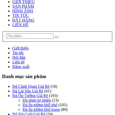
GIỚI THIỆU
SẢN PHẨM
HÌNH ẢNH
TIN TỨC
ĐẶT HÀNG
LIÊN HỆ
Giới thiệu
Tin tức
Hỏi đáp
Liên hệ
Đăng xuất
Danh mục sản phẩm
Đá Cảnh Quan Giá Rẻ
(18)
Đá Lát Sân Giá Rẻ
(61)
Đá Ốp Tường Giá Rẻ
(193)
Đá ghép tự nhiên
(13)
Đá ốp tường khổ nhỏ
(101)
Đá ốp tường khổ trung
(89)
Đá Sỏi Cuội Giá Rẻ
(24)