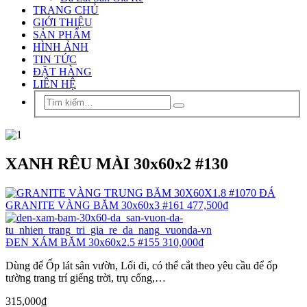
TRANG CHỦ
GIỚI THIỆU
SẢN PHẨM
HÌNH ẢNH
TIN TỨC
ĐẶT HÀNG
LIÊN HỆ
XANH RÊU MÀI 30x60x2 #130
ĐÁ
GRANITE VÀNG BĂM 30x60x3 #161
477,500
₫
ĐEN XÁM BĂM 30x60x2.5 #155
310,000
₫
Dùng để Ốp lát sân vườn, Lối đi, có thể cắt theo yêu cầu để ốp
tường trang trí giếng trời, trụ cổng,…
315,000
₫