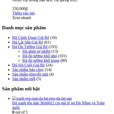
250,000
₫
Thêm vào giỏ
Xem nhanh
Danh mục sản phẩm
Đá Cảnh Quan Giá Rẻ
(18)
Đá Lát Sân Giá Rẻ
(61)
Đá Ốp Tường Giá Rẻ
(193)
Đá ghép tự nhiên
(13)
Đá ốp tường khổ nhỏ
(101)
Đá ốp tường khổ trung
(89)
Đá Sỏi Cuội Giá Rẻ
(24)
Sản phẩm bán chạy
(14)
Sản phẩm khuyến mãi
(4)
Sản phẩm mới
(5)
Sản phẩm nổi bật
Đá xanh rêu mài 30x60x2 cm giá rẻ tại Đà Nẵng và Toàn
quốc
0
out of 5