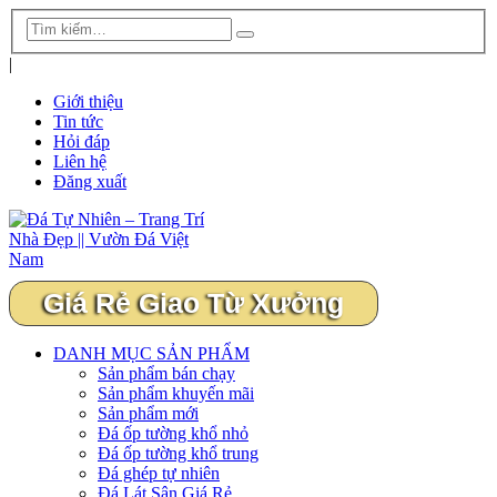
|
Giới thiệu
Tin tức
Hỏi đáp
Liên hệ
Đăng xuất
Giá Rẻ Giao Từ Xưởng
DANH MỤC SẢN PHẨM
Sản phẩm bán chạy
Sản phẩm khuyến mãi
Sản phẩm mới
Đá ốp tường khổ nhỏ
Đá ốp tường khổ trung
Đá ghép tự nhiên
Đá Lát Sân Giá Rẻ