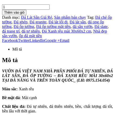
Thêm vào giỏ
Danh mục:
Đá Lát Sân Giá Rẻ
,
Sản phẩm bán chạy
Tag:
Đá chẻ ốp
tường
,
Đá ghép
,
Đá granite
,
Đá lát lối đi
,
Đá lát sân
,
đá ong ốp
tường
,
Đá ốp tường
,
Đá ốp tường mặt tiền
,
đá sân vườn
,
Đá slate
,
đá trang trí
,
đá tự nhiên
,
Đá Xanh rêu mài 30x60x2 cm
,
Nhà đẹp
sân vườn
,
ốp đá mặt tiền
Facebook
Twitter
LinkedIn
Google +
Email
Mô tả
Mô tả
VƯỜN ĐÁ VIỆT NAM NHÀ PHÂN PHỐI ĐÁ TỰ NHIÊN, ĐÁ
LÁT SÂN, ĐÁ ỐP TƯỜNG – ĐÁ XANH RÊU MÀI 30x60x2
TẠI ĐÀ NẴNG VÀ TRÊN TOÀN QUỐC_ (LH: 0975.154.054)
Màu sắc
: Xanh rêu
Bề mặt đá
: Mài cạnh
Chất liệu đá:
Đá tự nhiên, đá thiên nhiên, bền, chất lượng đá tốt,
bền lâu với thời gian.