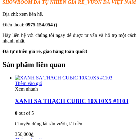
SHOWROOM ĐÁ TỰ
NHI
Ê
N
GIÁ RẺ
_VƯỜN ĐÁ VIỆT NAM
Địa chỉ: xem liên hệ.
Điện thoại:
0975.154.054
()
Hãy liên hệ với chúng tôi ngay để được tư vấn và hỗ trợ một cách
nhanh nhất.
Đá tự nhiên giá rẻ, giao hàng toàn quốc!
Sản phẩm liên quan
Thêm vào giỏ
Xem nhanh
XANH SA THẠCH CUBIC 10X10X5 #1103
0
out of 5
Chuyên dùng lát sân vườn, lát nền
356,000
₫