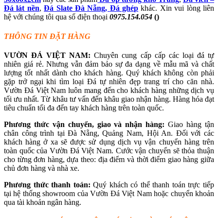
Đá lát nề
n
,
Đá Slate Đà Nẵng,
Đá ghép
khác. Xin vui lòng liên
hệ với chúng tôi qua số điện thoại
0975.154.054
()
THÔNG TIN ĐẶT HÀNG
VƯỜN ĐÁ VIỆT NAM:
Chuyên cung cấp cấp các loại đá tự
nhiên giá rẻ. Nhưng vẫn đảm bảo sự đa dạng về mẫu mã và chất
lượng tốt nhất dành cho khách hàng. Quý khách không còn phải
gặp trở ngại khi tìm loại Đá tự nhiên đẹp trang trí cho căn nhà.
Vườn Đá Việt Nam luôn mang đến cho khách hàng những dịch vụ
tối ưu nhất. Từ khâu tư vấn đến khâu giao nhận hàng. Hàng hóa đạt
tiêu chuẩn tối đa đến tay khách hàng trên toàn quốc.
Phương thức vận chuyển, giao và nhận hàng:
Giao hàng tận
chân công trình tại Đà Nẵng, Quảng Nam, Hội An. Đối với các
khách hàng ở xa sẽ được sử dụng dịch vụ vận chuyển hàng trên
toàn quốc của Vườn Đá Việt Nam. Cước vận chuyển sẽ thỏa thuận
cho từng đơn hàng, dựa theo: địa điểm và thời điểm giao hàng giữa
chủ đơn hàng và nhà xe.
Phương thức thanh toán:
Quý khách có thể thanh toán trực tiếp
tại hệ thống showroom của Vườn Đá Việt Nam hoặc chuyển khoản
qua tài khoản ngân hàng.