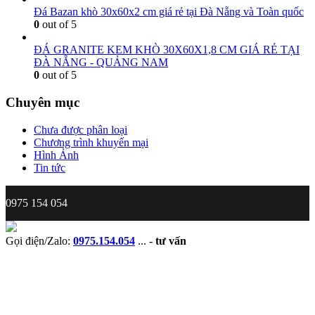
Đá Bazan khò 30x60x2 cm giá rẻ tại Đà Nẵng và Toàn quốc
0
out of 5
ĐÁ GRANITE KEM KHÒ 30X60X1,8 CM GIÁ RẺ TẠI
ĐÀ NẴNG - QUẢNG NAM
0
out of 5
Chuyên mục
Chưa được phân loại
Chương trình khuyến mại
Hình Ảnh
Tin tức
0975 154 054
Gọi điện/Zalo:
0975.154.054
...
-
tư vấn