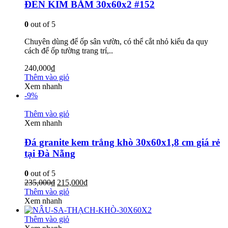
ĐEN KIM BĂM 30x60x2 #152
0
out of 5
Chuyên dùng để ốp sân vườn, có thể cắt nhỏ kiểu đa quy
cách để ốp tường trang trí,..
240,000
₫
Thêm vào giỏ
Xem nhanh
-9%
Thêm vào giỏ
Xem nhanh
Đá granite kem trắng khò 30x60x1,8 cm giá rẻ
tại Đà Nẵng
0
out of 5
235,000
₫
215,000
₫
Thêm vào giỏ
Xem nhanh
Thêm vào giỏ