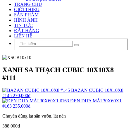
TRANG CHỦ
GIỚI THIỆU
SẢN PHẨM
HÌNH ẢNH
TIN TỨC
ĐẶT HÀNG
LIÊN HỆ
XANH SA THẠCH CUBIC 10X10X8
#111
BAZAN CUBIC 10X10X8
#145
270,000
₫
ĐEN DƯA MÀI 30X60X1
#163
235,000
₫
Chuyên dùng lát sân vườn, lát nền
388,000
₫