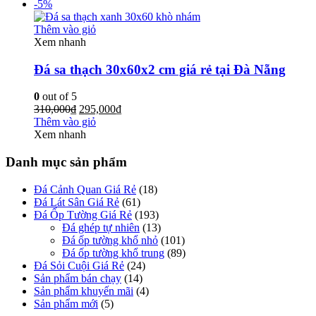
-5%
Thêm vào giỏ
Xem nhanh
Đá sa thạch 30x60x2 cm giá rẻ tại Đà Nẵng
0
out of 5
310,000
₫
295,000
₫
Thêm vào giỏ
Xem nhanh
Danh mục sản phẩm
Đá Cảnh Quan Giá Rẻ
(18)
Đá Lát Sân Giá Rẻ
(61)
Đá Ốp Tường Giá Rẻ
(193)
Đá ghép tự nhiên
(13)
Đá ốp tường khổ nhỏ
(101)
Đá ốp tường khổ trung
(89)
Đá Sỏi Cuội Giá Rẻ
(24)
Sản phẩm bán chạy
(14)
Sản phẩm khuyến mãi
(4)
Sản phẩm mới
(5)