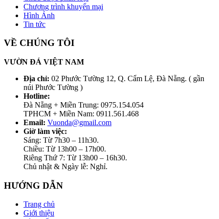
Chương trình khuyến mại
Hình Ảnh
Tin tức
VỀ CHÚNG TÔI
VƯỜN ĐÁ VIỆT NAM
Địa chỉ:
02 Phước Tường 12, Q. Cẩm Lệ, Đà Nẵng. ( gần
núi Phước Tường )
Hotline:
Đà Nẵng + Miền Trung: 0975.154.054
TPHCM + Miền Nam: 0911.561.468
Email:
Vuonda@gmail.com
Giờ làm việc:
Sáng: Từ 7h30 – 11h30.
Chiều: Từ 13h00 – 17h00.
Riêng Thứ 7: Từ 13h00 – 16h30.
Chủ nhật & Ngày lễ: Nghỉ.
HƯỚNG DẪN
Trang chủ
Giới thiệu