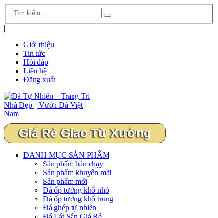
|
Giới thiệu
Tin tức
Hỏi đáp
Liên hệ
Đăng xuất
Giá Rẻ Giao Từ Xưởng
DANH MỤC SẢN PHẨM
Sản phẩm bán chạy
Sản phẩm khuyến mãi
Sản phẩm mới
Đá ốp tường khổ nhỏ
Đá ốp tường khổ trung
Đá ghép tự nhiên
Đá Lát Sân Giá Rẻ