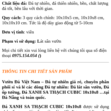
Chất liệu đá:
Đá tự nhiên, đá thiên nhiên, bền, chất lượng
đá tốt, bền lâu với thời gian.
Quy cách:
3 quy cách chính: 10x10x5 cm, 10x10x8 cm,
10x10x10 cm. Tức là độ dày giao động từ 5-10cm
Đơn vị tính
: viên
Phạm vi sử dụng: L
át sân vườn
Mọi chi tiết xin vui lòng liên hệ với chúng tôi qua số điện
thoại
0975.154.054 (
)
THÔNG TIN CHI TIẾT SẢN PHẨM
Vườn Đá Việt Nam – Đá tự nhiên giá rẻ, chuyên phân
phối sỉ và lẻ các dòng Đá tự nhiên: Đá lát sân vườn, Đá
ốp tường, Đá XANH SA THẠCH CUBIC 10x10x8
…tại
Đà Nẵng và toàn quốc.
Đá XANH SA THẠCH CUBIC 10x10x8
được sử dụng