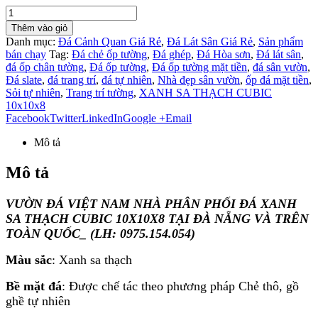
Thêm vào giỏ
Danh mục:
Đá Cảnh Quan Giá Rẻ
,
Đá Lát Sân Giá Rẻ
,
Sản phẩm
bán chạy
Tag:
Đá chẻ ốp tường
,
Đá ghép
,
Đá Hòa sơn
,
Đá lát sân
,
đá ốp chân tường
,
Đá ốp tường
,
Đá ốp tường mặt tiền
,
đá sân vườn
,
Đá slate
,
đá trang trí
,
đá tự nhiên
,
Nhà đẹp sân vườn
,
ốp đá mặt tiền
,
Sỏi tự nhiên
,
Trang trí tường
,
XANH SA THẠCH CUBIC
10x10x8
Facebook
Twitter
LinkedIn
Google +
Email
Mô tả
Mô tả
VƯỜN ĐÁ VIỆT NAM NHÀ PHÂN PHỐI ĐÁ XANH
SA THẠCH CUBIC 10X10X8 TẠI ĐÀ NẴNG VÀ TRÊN
TOÀN QUỐC_ (LH: 0975.154.054)
Màu sắc
: Xanh sa thạch
Bề mặt đá
: Được chế tác theo phương pháp Chẻ thô, gồ
ghề tự nhiên