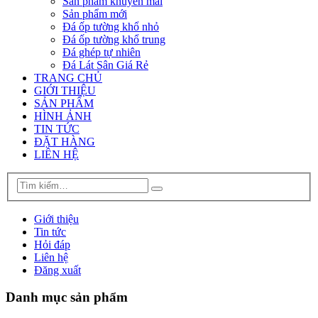
Sản phẩm khuyến mãi
Sản phẩm mới
Đá ốp tường khổ nhỏ
Đá ốp tường khổ trung
Đá ghép tự nhiên
Đá Lát Sân Giá Rẻ
TRANG CHỦ
GIỚI THIỆU
SẢN PHẨM
HÌNH ẢNH
TIN TỨC
ĐẶT HÀNG
LIÊN HỆ
Giới thiệu
Tin tức
Hỏi đáp
Liên hệ
Đăng xuất
Danh mục sản phẩm