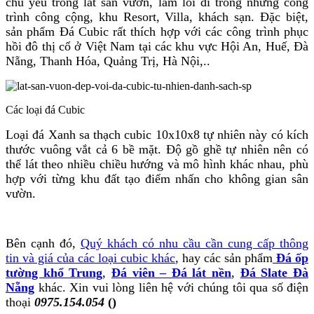
chủ yếu trong lát sân vườn, làm lối đi trong những công
trình công cộng, khu Resort, Villa, khách sạn. Đặc biệt,
sản phẩm Đá Cubic rất thích hợp với các công trình phục
hồi đô thị cổ ở Việt Nam tại các khu vực Hội An, Huế, Đà
Nẵng, Thanh Hóa, Quảng Trị, Hà Nội,..
Các loại đá Cubic
Loại đá Xanh sa thạch cubic 10x10x8 tự nhiên này có kích
thước vuông vắt cả 6 bề mặt. Độ gồ ghề tự nhiên nên có
thể lát theo nhiều chiều hướng và mô hình khác nhau, phù
hợp với từng khu đất tạo điểm nhấn cho không gian sân
vườn.
Bên cạnh đó,
Quý khách có nhu cầu cần cung cấp thông
tin và giá của các loại cubic khác
, hay các sản phẩm
Đá ốp
tường khổ Trung
,
Đá viên – Đá lát nền
,
Đá Slate Đà
Nẵng
khác. Xin vui lòng liên hệ với chúng tôi qua số điện
thoại
0975.154.054
()