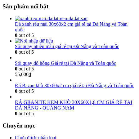
Sản phẩm nổi bật
Đá xanh rêu mài 30x60x2 cm giá rẻ tại Đà Nẵng và Toàn
quốc
0
out of 5
Sỏi quay nhiều màu giá rẻ tại Đà Nẵng và Toàn quốc
0
out of 5
Sỏi quay đỏ hồng Giá rẻ tại Đà Nẵng và Toàn quốc
0
out of 5
55,000
₫
Đá Bazan khò 30x60x2 cm giá rẻ tại Đà Nẵng và Toàn quốc
0
out of 5
ĐÁ GRANITE KEM KHÒ 30X60X1,8 CM GIÁ RẺ TẠI
ĐÀ NẴNG - QUẢNG NAM
0
out of 5
Chuyên mục
Chưa được phân loại