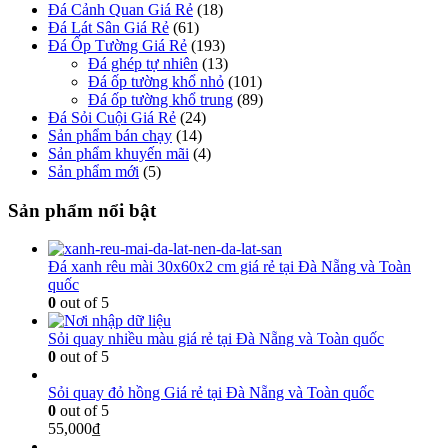
Đá Cảnh Quan Giá Rẻ
(18)
Đá Lát Sân Giá Rẻ
(61)
Đá Ốp Tường Giá Rẻ
(193)
Đá ghép tự nhiên
(13)
Đá ốp tường khổ nhỏ
(101)
Đá ốp tường khổ trung
(89)
Đá Sỏi Cuội Giá Rẻ
(24)
Sản phẩm bán chạy
(14)
Sản phẩm khuyến mãi
(4)
Sản phẩm mới
(5)
Sản phẩm nổi bật
Đá xanh rêu mài 30x60x2 cm giá rẻ tại Đà Nẵng và Toàn
quốc
0
out of 5
Sỏi quay nhiều màu giá rẻ tại Đà Nẵng và Toàn quốc
0
out of 5
Sỏi quay đỏ hồng Giá rẻ tại Đà Nẵng và Toàn quốc
0
out of 5
55,000
₫