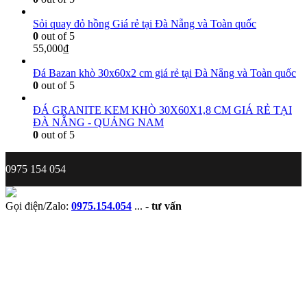
Sỏi quay đỏ hồng Giá rẻ tại Đà Nẵng và Toàn quốc
0
out of 5
55,000
₫
Đá Bazan khò 30x60x2 cm giá rẻ tại Đà Nẵng và Toàn quốc
0
out of 5
ĐÁ GRANITE KEM KHÒ 30X60X1,8 CM GIÁ RẺ TẠI
ĐÀ NẴNG - QUẢNG NAM
0
out of 5
0975 154 054
Gọi điện/Zalo:
0975.154.054
...
-
tư vấn