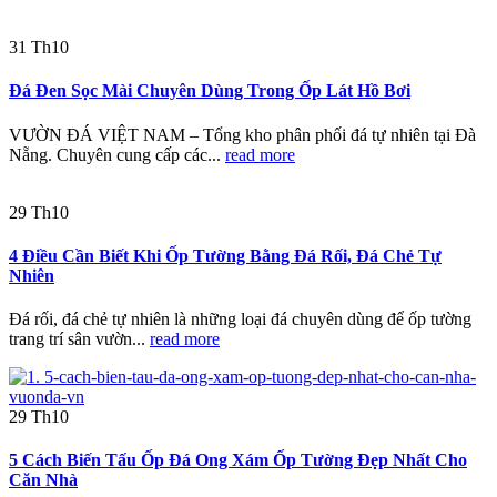
31
Th10
Đá Đen Sọc Mài Chuyên Dùng Trong Ốp Lát Hồ Bơi
VƯỜN ĐÁ VIỆT NAM – Tổng kho phân phối đá tự nhiên tại Đà
Nẵng. Chuyên cung cấp các...
read more
29
Th10
4 Điều Cần Biết Khi Ốp Tường Bằng Đá Rối, Đá Chẻ Tự
Nhiên
Đá rối, đá chẻ tự nhiên là những loại đá chuyên dùng để ốp tường
trang trí sân vườn...
read more
29
Th10
5 Cách Biến Tấu Ốp Đá Ong Xám Ốp Tường Đẹp Nhất Cho
Căn Nhà