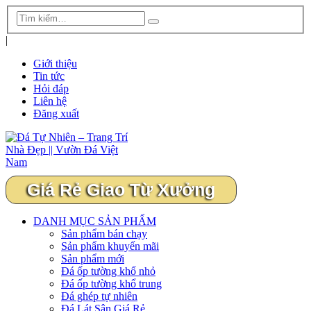
|
Giới thiệu
Tin tức
Hỏi đáp
Liên hệ
Đăng xuất
Giá Rẻ Giao Từ Xưởng
DANH MỤC SẢN PHẨM
Sản phẩm bán chạy
Sản phẩm khuyến mãi
Sản phẩm mới
Đá ốp tường khổ nhỏ
Đá ốp tường khổ trung
Đá ghép tự nhiên
Đá Lát Sân Giá Rẻ