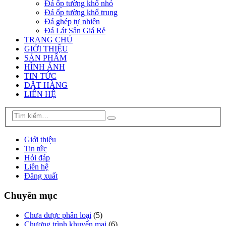
Đá ốp tường khổ nhỏ
Đá ốp tường khổ trung
Đá ghép tự nhiên
Đá Lát Sân Giá Rẻ
TRANG CHỦ
GIỚI THIỆU
SẢN PHẨM
HÌNH ẢNH
TIN TỨC
ĐẶT HÀNG
LIÊN HỆ
Giới thiệu
Tin tức
Hỏi đáp
Liên hệ
Đăng xuất
Chuyên mục
Chưa được phân loại
(5)
Chương trình khuyến mại
(6)