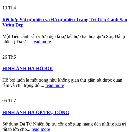
13
Th4
Kết hợp Sỏi tự nhiên và Đá tự nhiên Trang Trí Tiểu Cảnh Sân
Vườn Đẹp
Một Tiểu cảnh sân vườn đẹp là sự kết hợp hài hòa giữa Sỏi, Đá tự
nhiên ( Đá lát...
read more
26
Th6
HÌNH ẢNH ĐÁ HỒ BƠI
Hồ bơi luôn là một trong như không gian thư giãn rất được quan
tâm và chú trọng đối...
read more
05
Th7
HÌNH ẢNH ĐÁ ỐP TRỤ CỔNG
Sử dụng Đá Tự Nhiên ốp trụ cổng sẽ giúp mang đến những giá trị
rất to lớn cho...
read more