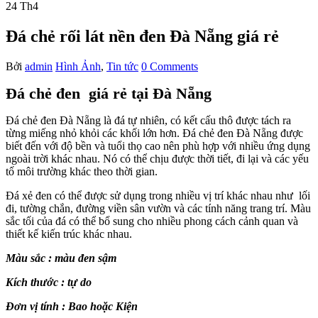
24
Th4
Đá chẻ rối lát nền đen Đà Nẵng giá rẻ
Bởi
admin
Hình Ảnh
,
Tin tức
0 Comments
Đá chẻ đen giá rẻ tại Đà Nẵng
Đá chẻ đen Đà Nẵng là đá tự nhiên, có kết cấu thô được tách ra
từng miếng nhỏ khỏi các khối lớn hơn. Đá chẻ đen Đà Nẵng được
biết đến với độ bền và tuổi thọ cao nên phù hợp với nhiều ứng dụng
ngoài trời khác nhau. Nó có thể chịu được thời tiết, đi lại và các yếu
tố môi trường khác theo thời gian.
Đá xẻ đen có thể được sử dụng trong nhiều vị trí khác nhau như lối
đi, tường chắn, đường viền sân vườn và các tính năng trang trí. Màu
sắc tối của đá có thể bổ sung cho nhiều phong cách cảnh quan và
thiết kế kiến ​​trúc khác nhau.
Màu sắc : màu đen sậm
Kích thước : tự do
Đơn vị tính : Bao hoặc Kiện