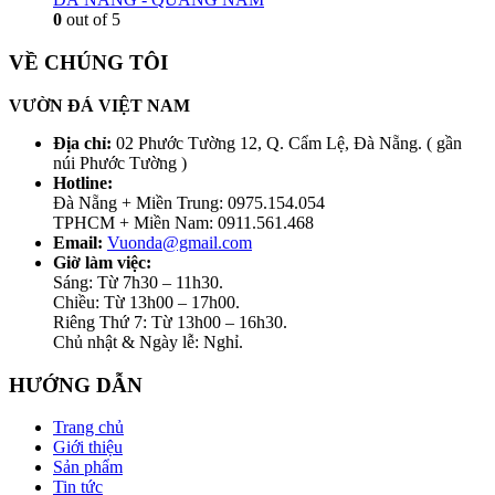
0
out of 5
VỀ CHÚNG TÔI
VƯỜN ĐÁ VIỆT NAM
Địa chỉ:
02 Phước Tường 12, Q. Cẩm Lệ, Đà Nẵng. ( gần
núi Phước Tường )
Hotline:
Đà Nẵng + Miền Trung: 0975.154.054
TPHCM + Miền Nam: 0911.561.468
Email:
Vuonda@gmail.com
Giờ làm việc:
Sáng: Từ 7h30 – 11h30.
Chiều: Từ 13h00 – 17h00.
Riêng Thứ 7: Từ 13h00 – 16h30.
Chủ nhật & Ngày lễ: Nghỉ.
HƯỚNG DẪN
Trang chủ
Giới thiệu
Sản phẩm
Tin tức