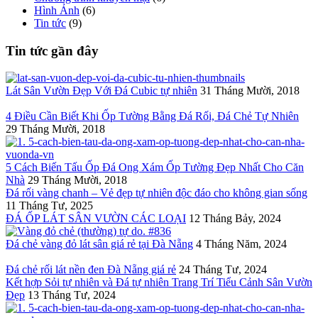
Hình Ảnh
(6)
Tin tức
(9)
Tin tức gần đây
Lát Sân Vườn Đẹp Với Đá Cubic tự nhiên
31 Tháng Mười, 2018
4 Điều Cần Biết Khi Ốp Tường Bằng Đá Rối, Đá Chẻ Tự Nhiên
29 Tháng Mười, 2018
5 Cách Biến Tấu Ốp Đá Ong Xám Ốp Tường Đẹp Nhất Cho Căn
Nhà
29 Tháng Mười, 2018
Đá rối vàng chanh – Vẻ đẹp tự nhiên độc đáo cho không gian sống
11 Tháng Tư, 2025
ĐÁ ỐP LÁT SÂN VƯỜN CÁC LOẠI
12 Tháng Bảy, 2024
Đá chẻ vàng đỏ lát sân giá rẻ tại Đà Nẵng
4 Tháng Năm, 2024
Đá chẻ rối lát nền đen Đà Nẵng giá rẻ
24 Tháng Tư, 2024
Kết hợp Sỏi tự nhiên và Đá tự nhiên Trang Trí Tiểu Cảnh Sân Vườn
Đẹp
13 Tháng Tư, 2024