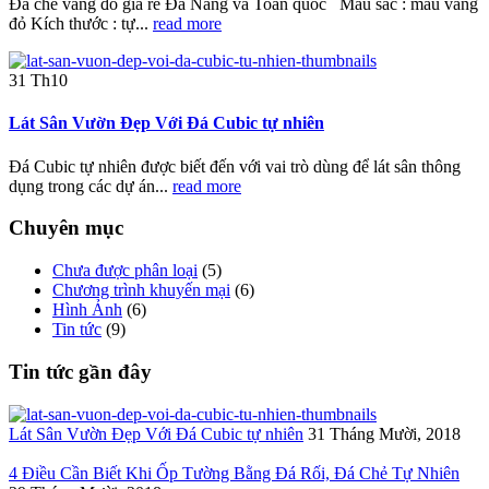
Đá chẻ vàng đỏ giá rẻ Đà Nẵng và Toàn quốc Màu sắc : màu vàng
đỏ Kích thước : tự...
read more
31
Th10
Lát Sân Vườn Đẹp Với Đá Cubic tự nhiên
Đá Cubic tự nhiên được biết đến với vai trò dùng để lát sân thông
dụng trong các dự án...
read more
Chuyên mục
Chưa được phân loại
(5)
Chương trình khuyến mại
(6)
Hình Ảnh
(6)
Tin tức
(9)
Tin tức gần đây
Lát Sân Vườn Đẹp Với Đá Cubic tự nhiên
31 Tháng Mười, 2018
4 Điều Cần Biết Khi Ốp Tường Bằng Đá Rối, Đá Chẻ Tự Nhiên