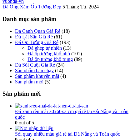
Đá Ong Xám Ốp Tường Đẹp
5 Tháng Tư, 2024
Danh mục sản phẩm
Đá Cảnh Quan Giá Rẻ
(18)
Đá Lát Sân Giá Rẻ
(61)
Đá Ốp Tường Giá Rẻ
(193)
Đá ghép tự nhiên
(13)
Đá ốp tường khổ nhỏ
(101)
Đá ốp tường khổ trung
(89)
Đá Sỏi Cuội Giá Rẻ
(24)
Sản phẩm bán chạy
(14)
Sản phẩm khuyến mãi
(4)
Sản phẩm mới
(5)
Sản phẩm mới
Đá xanh rêu mài 30x60x2 cm giá rẻ tại Đà Nẵng và Toàn
quốc
0
out of 5
Sỏi quay nhiều màu giá rẻ tại Đà Nẵng và Toàn quốc
0
out of 5