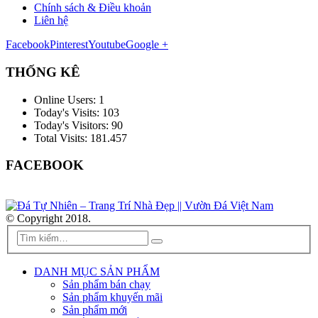
Chính sách & Điều khoản
Liên hệ
Facebook
Pinterest
Youtube
Google +
THỐNG KÊ
Online Users:
1
Today's Visits:
103
Today's Visitors:
90
Total Visits:
181.457
FACEBOOK
© Copyright 2018.
DANH MỤC SẢN PHẨM
Sản phẩm bán chạy
Sản phẩm khuyến mãi
Sản phẩm mới