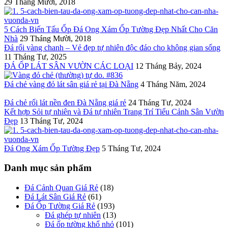
29 Tháng Mười, 2018
5 Cách Biến Tấu Ốp Đá Ong Xám Ốp Tường Đẹp Nhất Cho Căn
Nhà
29 Tháng Mười, 2018
Đá rối vàng chanh – Vẻ đẹp tự nhiên độc đáo cho không gian sống
11 Tháng Tư, 2025
ĐÁ ỐP LÁT SÂN VƯỜN CÁC LOẠI
12 Tháng Bảy, 2024
Đá chẻ vàng đỏ lát sân giá rẻ tại Đà Nẵng
4 Tháng Năm, 2024
Đá chẻ rối lát nền đen Đà Nẵng giá rẻ
24 Tháng Tư, 2024
Kết hợp Sỏi tự nhiên và Đá tự nhiên Trang Trí Tiểu Cảnh Sân Vườn
Đẹp
13 Tháng Tư, 2024
Đá Ong Xám Ốp Tường Đẹp
5 Tháng Tư, 2024
Danh mục sản phẩm
Đá Cảnh Quan Giá Rẻ
(18)
Đá Lát Sân Giá Rẻ
(61)
Đá Ốp Tường Giá Rẻ
(193)
Đá ghép tự nhiên
(13)
Đá ốp tường khổ nhỏ
(101)