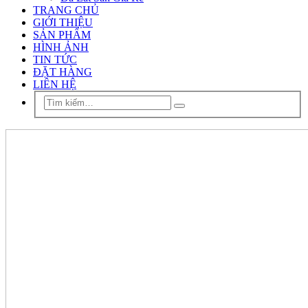
TRANG CHỦ
GIỚI THIỆU
SẢN PHẨM
HÌNH ẢNH
TIN TỨC
ĐẶT HÀNG
LIÊN HỆ