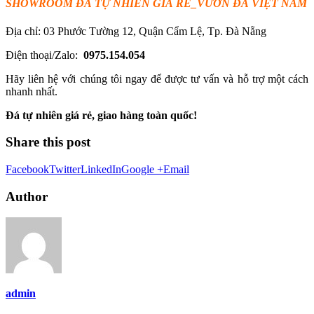
SHOWROOM ĐÁ TỰ
NHI
Ê
N
GIÁ RẺ
_VƯỜN ĐÁ VIỆT NAM
Địa chỉ: 03 Phước Tường 12, Quận Cẩm Lệ, Tp. Đà Nẵng
Điện thoại/Zalo:
0975.154.054
Hãy liên hệ với chúng tôi ngay để được tư vấn và hỗ trợ một cách
nhanh nhất.
Đá tự nhiên giá rẻ, giao hàng toàn quốc!
Share this post
Facebook
Twitter
LinkedIn
Google +
Email
Author
admin