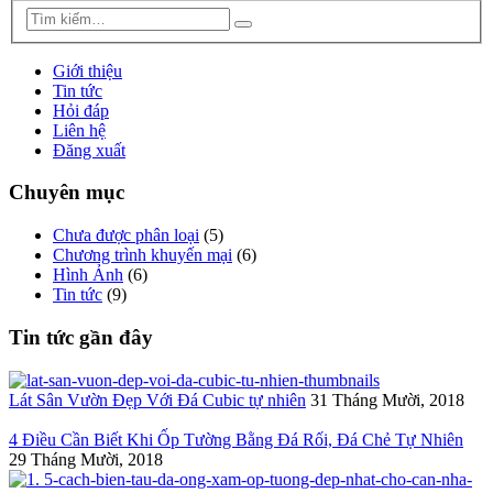
Giới thiệu
Tin tức
Hỏi đáp
Liên hệ
Đăng xuất
Chuyên mục
Chưa được phân loại
(5)
Chương trình khuyến mại
(6)
Hình Ảnh
(6)
Tin tức
(9)
Tin tức gần đây
Lát Sân Vườn Đẹp Với Đá Cubic tự nhiên
31 Tháng Mười, 2018
4 Điều Cần Biết Khi Ốp Tường Bằng Đá Rối, Đá Chẻ Tự Nhiên
29 Tháng Mười, 2018