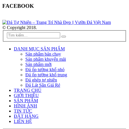
FACEBOOK
© Copyright 2018.
DANH MỤC SẢN PHẨM
Sản phẩm bán chạy
Sản phẩm khuyến mãi
Sản phẩm mới
Đá ốp tường khổ nhỏ
Đá ốp tường khổ trung
Đá ghép tự nhiên
Đá Lát Sân Giá Rẻ
TRANG CHỦ
GIỚI THIỆU
SẢN PHẨM
HÌNH ẢNH
TIN TỨC
ĐẶT HÀNG
LIÊN HỆ