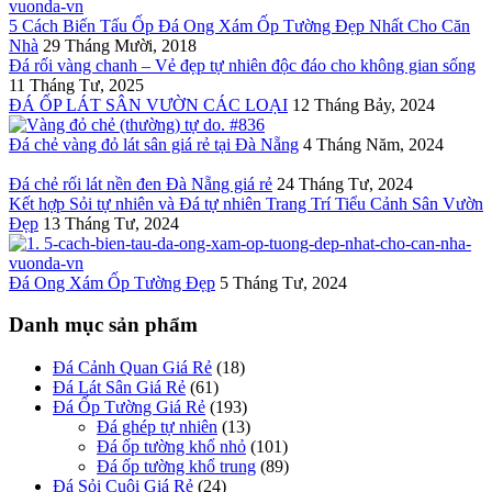
5 Cách Biến Tấu Ốp Đá Ong Xám Ốp Tường Đẹp Nhất Cho Căn
Nhà
29 Tháng Mười, 2018
Đá rối vàng chanh – Vẻ đẹp tự nhiên độc đáo cho không gian sống
11 Tháng Tư, 2025
ĐÁ ỐP LÁT SÂN VƯỜN CÁC LOẠI
12 Tháng Bảy, 2024
Đá chẻ vàng đỏ lát sân giá rẻ tại Đà Nẵng
4 Tháng Năm, 2024
Đá chẻ rối lát nền đen Đà Nẵng giá rẻ
24 Tháng Tư, 2024
Kết hợp Sỏi tự nhiên và Đá tự nhiên Trang Trí Tiểu Cảnh Sân Vườn
Đẹp
13 Tháng Tư, 2024
Đá Ong Xám Ốp Tường Đẹp
5 Tháng Tư, 2024
Danh mục sản phẩm
Đá Cảnh Quan Giá Rẻ
(18)
Đá Lát Sân Giá Rẻ
(61)
Đá Ốp Tường Giá Rẻ
(193)
Đá ghép tự nhiên
(13)
Đá ốp tường khổ nhỏ
(101)
Đá ốp tường khổ trung
(89)
Đá Sỏi Cuội Giá Rẻ
(24)