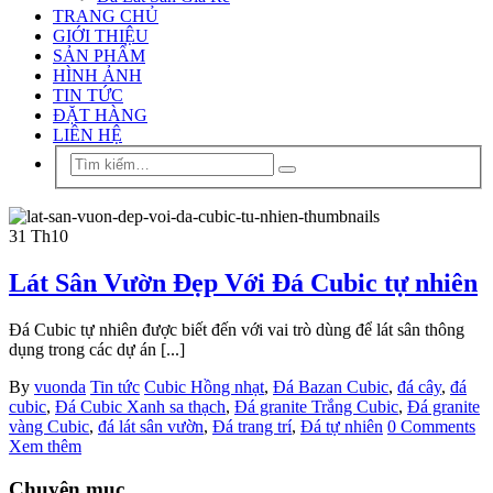
TRANG CHỦ
GIỚI THIỆU
SẢN PHẨM
HÌNH ẢNH
TIN TỨC
ĐẶT HÀNG
LIÊN HỆ
31
Th10
Lát Sân Vườn Đẹp Với Đá Cubic tự nhiên
Đá Cubic tự nhiên được biết đến với vai trò dùng để lát sân thông
dụng trong các dự án [...]
By
vuonda
Tin tức
Cubic Hồng nhạt
,
Đá Bazan Cubic
,
đá cây
,
đá
cubic
,
Đá Cubic Xanh sa thạch
,
Đá granite Trắng Cubic
,
Đá granite
vàng Cubic
,
đá lát sân vườn
,
Đá trang trí
,
Đá tự nhiên
0 Comments
Xem thêm
Chuyên mục