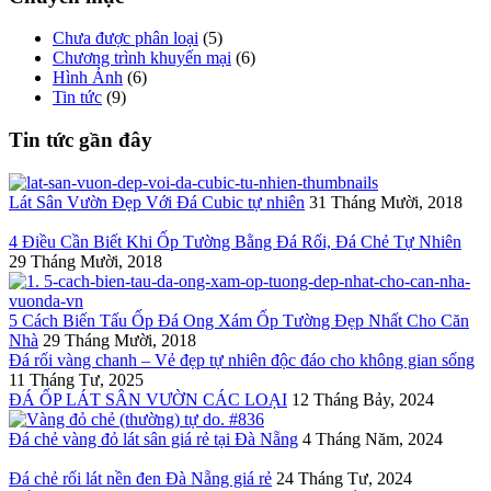
Chưa được phân loại
(5)
Chương trình khuyến mại
(6)
Hình Ảnh
(6)
Tin tức
(9)
Tin tức gần đây
Lát Sân Vườn Đẹp Với Đá Cubic tự nhiên
31 Tháng Mười, 2018
4 Điều Cần Biết Khi Ốp Tường Bằng Đá Rối, Đá Chẻ Tự Nhiên
29 Tháng Mười, 2018
5 Cách Biến Tấu Ốp Đá Ong Xám Ốp Tường Đẹp Nhất Cho Căn
Nhà
29 Tháng Mười, 2018
Đá rối vàng chanh – Vẻ đẹp tự nhiên độc đáo cho không gian sống
11 Tháng Tư, 2025
ĐÁ ỐP LÁT SÂN VƯỜN CÁC LOẠI
12 Tháng Bảy, 2024
Đá chẻ vàng đỏ lát sân giá rẻ tại Đà Nẵng
4 Tháng Năm, 2024
Đá chẻ rối lát nền đen Đà Nẵng giá rẻ
24 Tháng Tư, 2024