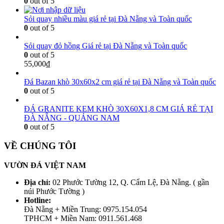
0
out of 5
Sỏi quay nhiều màu giá rẻ tại Đà Nẵng và Toàn quốc
0
out of 5
Sỏi quay đỏ hồng Giá rẻ tại Đà Nẵng và Toàn quốc
0
out of 5
55,000
₫
Đá Bazan khò 30x60x2 cm giá rẻ tại Đà Nẵng và Toàn quốc
0
out of 5
ĐÁ GRANITE KEM KHÒ 30X60X1,8 CM GIÁ RẺ TẠI
ĐÀ NẴNG - QUẢNG NAM
0
out of 5
VỀ CHÚNG TÔI
VƯỜN ĐÁ VIỆT NAM
Địa chỉ:
02 Phước Tường 12, Q. Cẩm Lệ, Đà Nẵng. ( gần
núi Phước Tường )
Hotline:
Đà Nẵng + Miền Trung: 0975.154.054
TPHCM + Miền Nam: 0911.561.468