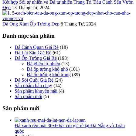
Kết hợp Sỏi tự nhiên và Đá tự nhiên Trang Trí Tiểu Cảnh Sân Vườn
Đẹp
13 Tháng Tư, 2024
Đá Ong Xám Ốp Tường Đẹp
5 Tháng Tư, 2024
Danh mục sản phẩm
Đá Cảnh Quan Giá Rẻ
(18)
Đá Lát Sân Giá Rẻ
(61)
Đá Ốp Tường Giá Rẻ
(193)
Đá ghép tự nhiên
(13)
Đá ốp tường khổ nhỏ
(101)
Đá ốp tường khổ trung
(89)
Đá Sỏi Cuội Giá Rẻ
(24)
Sản phẩm bán chạy
(14)
Sản phẩm khuyến mãi
(4)
Sản phẩm mới
(5)
Sản phẩm mới
Đá xanh rêu mài 30x60x2 cm giá rẻ tại Đà Nẵng và Toàn
quốc