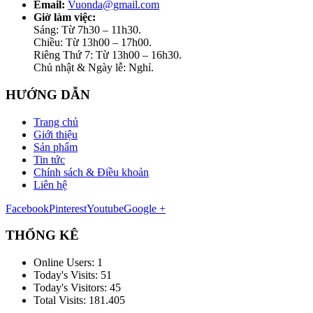
Email:
Vuonda@gmail.com
Giờ làm việc:
Sáng: Từ 7h30 – 11h30.
Chiều: Từ 13h00 – 17h00.
Riêng Thứ 7: Từ 13h00 – 16h30.
Chủ nhật & Ngày lễ: Nghỉ.
HƯỚNG DẪN
Trang chủ
Giới thiệu
Sản phẩm
Tin tức
Chính sách & Điều khoản
Liên hệ
Facebook
Pinterest
Youtube
Google +
THỐNG KÊ
Online Users:
1
Today's Visits:
51
Today's Visitors:
45
Total Visits:
181.405