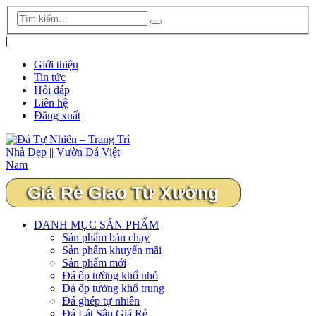
|
Giới thiệu
Tin tức
Hỏi đáp
Liên hệ
Đăng xuất
Giá Rẻ Giao Từ Xưởng
DANH MỤC SẢN PHẨM
Sản phẩm bán chạy
Sản phẩm khuyến mãi
Sản phẩm mới
Đá ốp tường khổ nhỏ
Đá ốp tường khổ trung
Đá ghép tự nhiên
Đá Lát Sân Giá Rẻ