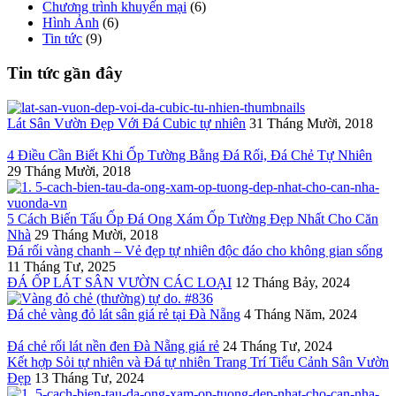
Chương trình khuyến mại
(6)
Hình Ảnh
(6)
Tin tức
(9)
Tin tức gần đây
Lát Sân Vườn Đẹp Với Đá Cubic tự nhiên
31 Tháng Mười, 2018
4 Điều Cần Biết Khi Ốp Tường Bằng Đá Rối, Đá Chẻ Tự Nhiên
29 Tháng Mười, 2018
5 Cách Biến Tấu Ốp Đá Ong Xám Ốp Tường Đẹp Nhất Cho Căn
Nhà
29 Tháng Mười, 2018
Đá rối vàng chanh – Vẻ đẹp tự nhiên độc đáo cho không gian sống
11 Tháng Tư, 2025
ĐÁ ỐP LÁT SÂN VƯỜN CÁC LOẠI
12 Tháng Bảy, 2024
Đá chẻ vàng đỏ lát sân giá rẻ tại Đà Nẵng
4 Tháng Năm, 2024
Đá chẻ rối lát nền đen Đà Nẵng giá rẻ
24 Tháng Tư, 2024
Kết hợp Sỏi tự nhiên và Đá tự nhiên Trang Trí Tiểu Cảnh Sân Vườn
Đẹp
13 Tháng Tư, 2024