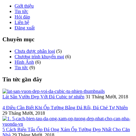
Giới thiệu
Tin tức
Hỏi đáp
Liên hệ
Đăng xuất
Chuyên mục
Chưa được phân loại
(5)
Chương trình khuyến mại
(6)
Hình Ảnh
(6)
Tin tức
(9)
Tin tức gần đây
Lát Sân Vườn Đẹp Với Đá Cubic tự nhiên
31 Tháng Mười, 2018
4 Điều Cần Biết Khi Ốp Tường Bằng Đá Rối, Đá Chẻ Tự Nhiên
29 Tháng Mười, 2018
5 Cách Biến Tấu Ốp Đá Ong Xám Ốp Tường Đẹp Nhất Cho Căn
Nhà
29 Tháng Mười, 2018