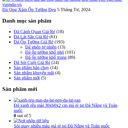
Đá Ong Xám Ốp Tường Đẹp
5 Tháng Tư, 2024
Danh mục sản phẩm
Đá Cảnh Quan Giá Rẻ
(18)
Đá Lát Sân Giá Rẻ
(61)
Đá Ốp Tường Giá Rẻ
(193)
Đá ghép tự nhiên
(13)
Đá ốp tường khổ nhỏ
(101)
Đá ốp tường khổ trung
(89)
Đá Sỏi Cuội Giá Rẻ
(24)
Sản phẩm bán chạy
(14)
Sản phẩm khuyến mãi
(4)
Sản phẩm mới
(5)
Sản phẩm mới
Đá xanh rêu mài 30x60x2 cm giá rẻ tại Đà Nẵng và Toàn
quốc
0
out of 5
Sỏi quay nhiều màu giá rẻ tại Đà Nẵng và Toàn quốc