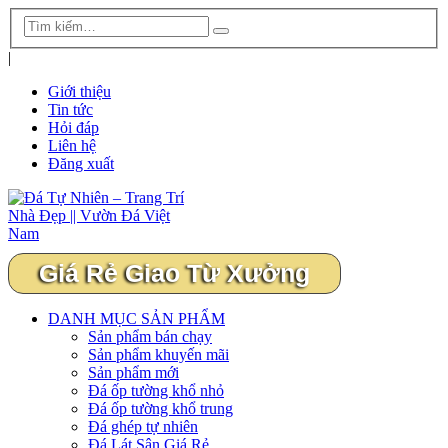
|
Giới thiệu
Tin tức
Hỏi đáp
Liên hệ
Đăng xuất
Giá Rẻ Giao Từ Xưởng
DANH MỤC SẢN PHẨM
Sản phẩm bán chạy
Sản phẩm khuyến mãi
Sản phẩm mới
Đá ốp tường khổ nhỏ
Đá ốp tường khổ trung
Đá ghép tự nhiên
Đá Lát Sân Giá Rẻ