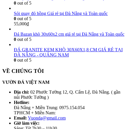
0
out of 5
Sỏi quay đỏ hồng Giá rẻ tại Đà Nẵng và Toàn quốc
0
out of 5
55,000
₫
Đá Bazan khò 30x60x2 cm giá rẻ tại Đà Nẵng và Toàn quốc
0
out of 5
ĐÁ GRANITE KEM KHÒ 30X60X1,8 CM GIÁ RẺ TẠI
ĐÀ NẴNG - QUẢNG NAM
0
out of 5
VỀ CHÚNG TÔI
VƯỜN ĐÁ VIỆT NAM
Địa chỉ:
02 Phước Tường 12, Q. Cẩm Lệ, Đà Nẵng. ( gần
núi Phước Tường )
Hotline:
Đà Nẵng + Miền Trung: 0975.154.054
TPHCM + Miền Nam:
Email:
Vuonda@gmail.com
Giờ làm việc:
Sáng: Từ 7h30 – 11h30.