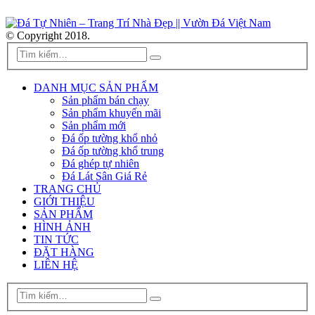
© Copyright 2018.
DANH MỤC SẢN PHẨM
Sản phẩm bán chạy
Sản phẩm khuyến mãi
Sản phẩm mới
Đá ốp tường khổ nhỏ
Đá ốp tường khổ trung
Đá ghép tự nhiên
Đá Lát Sân Giá Rẻ
TRANG CHỦ
GIỚI THIỆU
SẢN PHẨM
HÌNH ẢNH
TIN TỨC
ĐẶT HÀNG
LIÊN HỆ