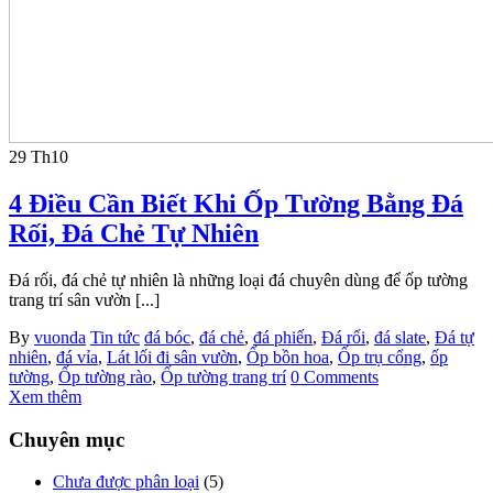
29
Th10
4 Điều Cần Biết Khi Ốp Tường Bằng Đá
Rối, Đá Chẻ Tự Nhiên
Đá rối, đá chẻ tự nhiên là những loại đá chuyên dùng để ốp tường
trang trí sân vườn [...]
By
vuonda
Tin tức
đá bóc
,
đá chẻ
,
đá phiến
,
Đá rối
,
đá slate
,
Đá tự
nhiên
,
đá vỉa
,
Lát lối đi sân vườn
,
Ốp bồn hoa
,
Ốp trụ cổng
,
ốp
tường
,
Ốp tường rào
,
Ốp tường trang trí
0 Comments
Xem thêm
Chuyên mục
Chưa được phân loại
(5)