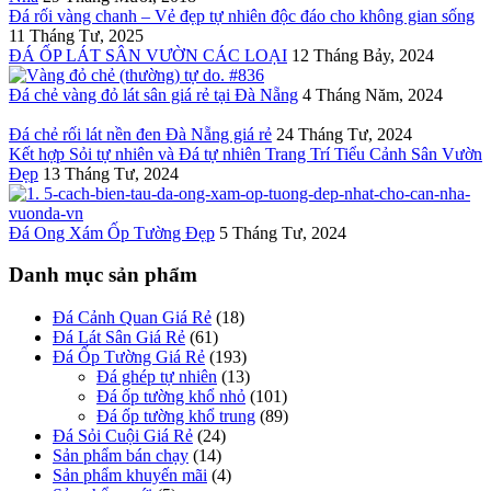
Đá rối vàng chanh – Vẻ đẹp tự nhiên độc đáo cho không gian sống
11 Tháng Tư, 2025
ĐÁ ỐP LÁT SÂN VƯỜN CÁC LOẠI
12 Tháng Bảy, 2024
Đá chẻ vàng đỏ lát sân giá rẻ tại Đà Nẵng
4 Tháng Năm, 2024
Đá chẻ rối lát nền đen Đà Nẵng giá rẻ
24 Tháng Tư, 2024
Kết hợp Sỏi tự nhiên và Đá tự nhiên Trang Trí Tiểu Cảnh Sân Vườn
Đẹp
13 Tháng Tư, 2024
Đá Ong Xám Ốp Tường Đẹp
5 Tháng Tư, 2024
Danh mục sản phẩm
Đá Cảnh Quan Giá Rẻ
(18)
Đá Lát Sân Giá Rẻ
(61)
Đá Ốp Tường Giá Rẻ
(193)
Đá ghép tự nhiên
(13)
Đá ốp tường khổ nhỏ
(101)
Đá ốp tường khổ trung
(89)
Đá Sỏi Cuội Giá Rẻ
(24)
Sản phẩm bán chạy
(14)
Sản phẩm khuyến mãi
(4)