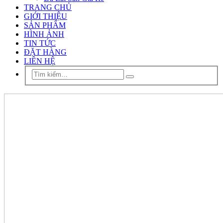
TRANG CHỦ
GIỚI THIỆU
SẢN PHẨM
HÌNH ẢNH
TIN TỨC
ĐẶT HÀNG
LIÊN HỆ