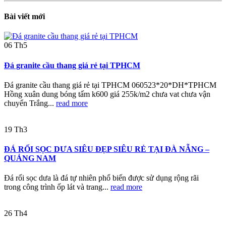
Bài viết mới
06
Th5
Đá granite cầu thang giá rẻ tại TPHCM
Đá granite cầu thang giá rẻ tại TPHCM 060523*20*DH*TPHCM
Hồng xuân dung bóng tấm k600 giá 255k/m2 chưa vat chưa vận
chuyển Trắng...
read more
19
Th3
ĐÁ RỐI SỌC DƯA SIÊU ĐẸP SIÊU RẺ TẠI ĐÀ NẴNG –
QUẢNG NAM
Đá rối sọc dưa là đá tự nhiên phổ biến được sử dụng rộng rãi
trong công trình ốp lát và trang...
read more
26
Th4