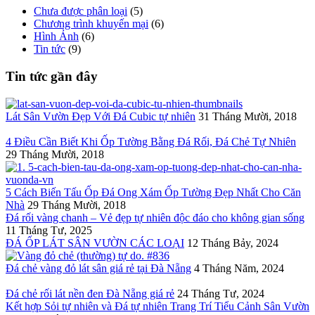
Chưa được phân loại
(5)
Chương trình khuyến mại
(6)
Hình Ảnh
(6)
Tin tức
(9)
Tin tức gần đây
Lát Sân Vườn Đẹp Với Đá Cubic tự nhiên
31 Tháng Mười, 2018
4 Điều Cần Biết Khi Ốp Tường Bằng Đá Rối, Đá Chẻ Tự Nhiên
29 Tháng Mười, 2018
5 Cách Biến Tấu Ốp Đá Ong Xám Ốp Tường Đẹp Nhất Cho Căn
Nhà
29 Tháng Mười, 2018
Đá rối vàng chanh – Vẻ đẹp tự nhiên độc đáo cho không gian sống
11 Tháng Tư, 2025
ĐÁ ỐP LÁT SÂN VƯỜN CÁC LOẠI
12 Tháng Bảy, 2024
Đá chẻ vàng đỏ lát sân giá rẻ tại Đà Nẵng
4 Tháng Năm, 2024
Đá chẻ rối lát nền đen Đà Nẵng giá rẻ
24 Tháng Tư, 2024
Kết hợp Sỏi tự nhiên và Đá tự nhiên Trang Trí Tiểu Cảnh Sân Vườn