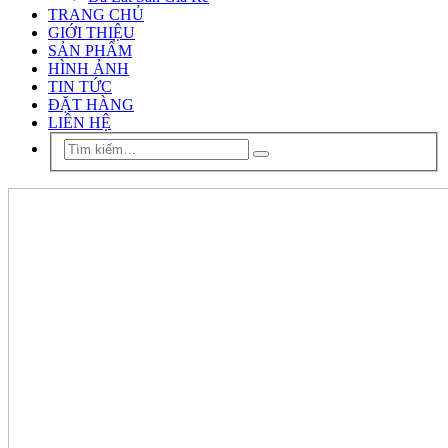
TRANG CHỦ
GIỚI THIỆU
SẢN PHẨM
HÌNH ẢNH
TIN TỨC
ĐẶT HÀNG
LIÊN HỆ