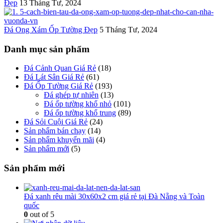
Đẹp
13 Tháng Tư, 2024
Đá Ong Xám Ốp Tường Đẹp
5 Tháng Tư, 2024
Danh mục sản phẩm
Đá Cảnh Quan Giá Rẻ
(18)
Đá Lát Sân Giá Rẻ
(61)
Đá Ốp Tường Giá Rẻ
(193)
Đá ghép tự nhiên
(13)
Đá ốp tường khổ nhỏ
(101)
Đá ốp tường khổ trung
(89)
Đá Sỏi Cuội Giá Rẻ
(24)
Sản phẩm bán chạy
(14)
Sản phẩm khuyến mãi
(4)
Sản phẩm mới
(5)
Sản phẩm mới
Đá xanh rêu mài 30x60x2 cm giá rẻ tại Đà Nẵng và Toàn
quốc
0
out of 5