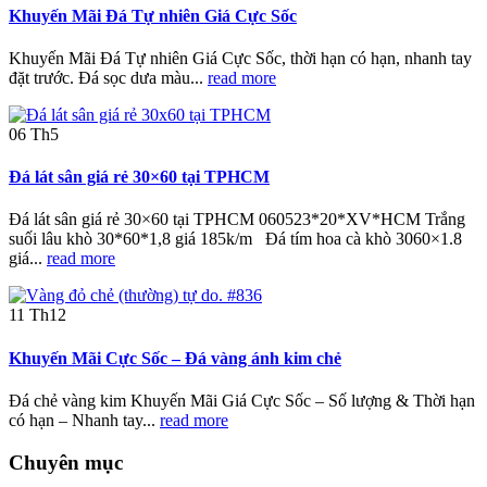
Khuyến Mãi Đá Tự nhiên Giá Cực Sốc
Khuyến Mãi Đá Tự nhiên Giá Cực Sốc, thời hạn có hạn, nhanh tay
đặt trước. Đá sọc dưa màu...
read more
06
Th5
Đá lát sân giá rẻ 30×60 tại TPHCM
Đá lát sân giá rẻ 30×60 tại TPHCM 060523*20*XV*HCM Trắng
suối lâu khò 30*60*1,8 giá 185k/m Đá tím hoa cà khò 3060×1.8
giá...
read more
11
Th12
Khuyến Mãi Cực Sốc – Đá vàng ánh kim chẻ
Đá chẻ vàng kim Khuyến Mãi Giá Cực Sốc – Số lượng & Thời hạn
có hạn – Nhanh tay...
read more
Chuyên mục