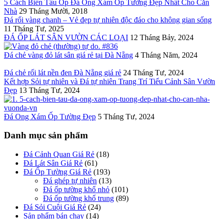
5 Cách Biến Tấu Ốp Đá Ong Xám Ốp Tường Đẹp Nhất Cho Căn
Nhà
29 Tháng Mười, 2018
Đá rối vàng chanh – Vẻ đẹp tự nhiên độc đáo cho không gian sống
11 Tháng Tư, 2025
ĐÁ ỐP LÁT SÂN VƯỜN CÁC LOẠI
12 Tháng Bảy, 2024
Đá chẻ vàng đỏ lát sân giá rẻ tại Đà Nẵng
4 Tháng Năm, 2024
Đá chẻ rối lát nền đen Đà Nẵng giá rẻ
24 Tháng Tư, 2024
Kết hợp Sỏi tự nhiên và Đá tự nhiên Trang Trí Tiểu Cảnh Sân Vườn
Đẹp
13 Tháng Tư, 2024
Đá Ong Xám Ốp Tường Đẹp
5 Tháng Tư, 2024
Danh mục sản phẩm
Đá Cảnh Quan Giá Rẻ
(18)
Đá Lát Sân Giá Rẻ
(61)
Đá Ốp Tường Giá Rẻ
(193)
Đá ghép tự nhiên
(13)
Đá ốp tường khổ nhỏ
(101)
Đá ốp tường khổ trung
(89)
Đá Sỏi Cuội Giá Rẻ
(24)
Sản phẩm bán chạy
(14)