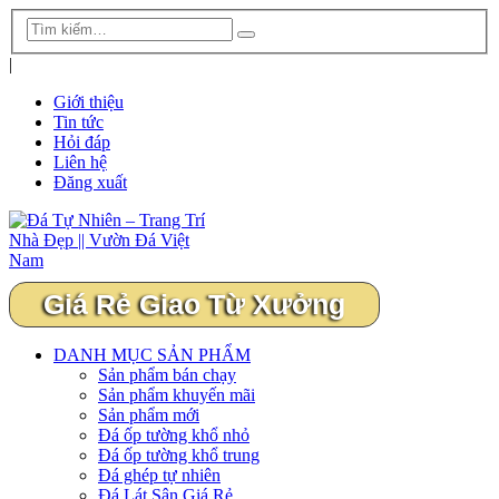
|
Giới thiệu
Tin tức
Hỏi đáp
Liên hệ
Đăng xuất
Giá Rẻ Giao Từ Xưởng
DANH MỤC SẢN PHẨM
Sản phẩm bán chạy
Sản phẩm khuyến mãi
Sản phẩm mới
Đá ốp tường khổ nhỏ
Đá ốp tường khổ trung
Đá ghép tự nhiên
Đá Lát Sân Giá Rẻ