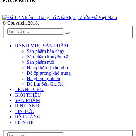
FACEBOOK
© Copyright 2018.
DANH MỤC SẢN PHẨM
Sản phẩm bán chạy
Sản phẩm khuyến mãi
Sản phẩm mới
Đá ốp tường khổ nhỏ
Đá ốp tường khổ trung
Đá ghép tự nhiên
Đá Lát Sân Giá Rẻ
TRANG CHỦ
GIỚI THIỆU
SẢN PHẨM
HÌNH ẢNH
TIN TỨC
ĐẶT HÀNG
LIÊN HỆ