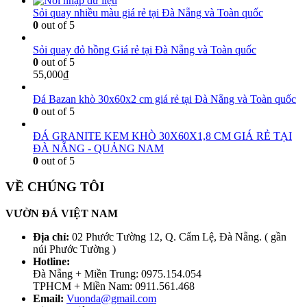
Sỏi quay nhiều màu giá rẻ tại Đà Nẵng và Toàn quốc
0
out of 5
Sỏi quay đỏ hồng Giá rẻ tại Đà Nẵng và Toàn quốc
0
out of 5
55,000
₫
Đá Bazan khò 30x60x2 cm giá rẻ tại Đà Nẵng và Toàn quốc
0
out of 5
ĐÁ GRANITE KEM KHÒ 30X60X1,8 CM GIÁ RẺ TẠI
ĐÀ NẴNG - QUẢNG NAM
0
out of 5
VỀ CHÚNG TÔI
VƯỜN ĐÁ VIỆT NAM
Địa chỉ:
02 Phước Tường 12, Q. Cẩm Lệ, Đà Nẵng. ( gần
núi Phước Tường )
Hotline:
Đà Nẵng + Miền Trung: 0975.154.054
TPHCM + Miền Nam: 0911.561.468
Email:
Vuonda@gmail.com