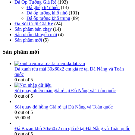
Đá Ốp Tường Giá Rẻ
(193)
Đá ghép tự nhiên
(13)
Đá ốp tường khổ nhỏ
(101)
Đá ốp tường khổ trung
(89)
Đá Sỏi Cuội Giá Rẻ
(24)
Sản phẩm bán chạy
(14)
Sản phẩm khuyến mãi
(4)
Sản phẩm mới
(5)
Sản phẩm mới
Đá xanh rêu mài 30x60x2 cm giá rẻ tại Đà Nẵng và Toàn
quốc
0
out of 5
Sỏi quay nhiều màu giá rẻ tại Đà Nẵng và Toàn quốc
0
out of 5
Sỏi quay đỏ hồng Giá rẻ tại Đà Nẵng và Toàn quốc
0
out of 5
55,000
₫
Đá Bazan khò 30x60x2 cm giá rẻ tại Đà Nẵng và Toàn quốc
0
out of 5