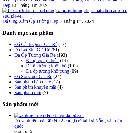
Đẹp
13 Tháng Tư, 2024
Đá Ong Xám Ốp Tường Đẹp
5 Tháng Tư, 2024
Danh mục sản phẩm
Đá Cảnh Quan Giá Rẻ
(18)
Đá Lát Sân Giá Rẻ
(61)
Đá Ốp Tường Giá Rẻ
(193)
Đá ghép tự nhiên
(13)
Đá ốp tường khổ nhỏ
(101)
Đá ốp tường khổ trung
(89)
Đá Sỏi Cuội Giá Rẻ
(24)
Sản phẩm bán chạy
(14)
Sản phẩm khuyến mãi
(4)
Sản phẩm mới
(5)
Sản phẩm mới
Đá xanh rêu mài 30x60x2 cm giá rẻ tại Đà Nẵng và Toàn
quốc
0
out of 5