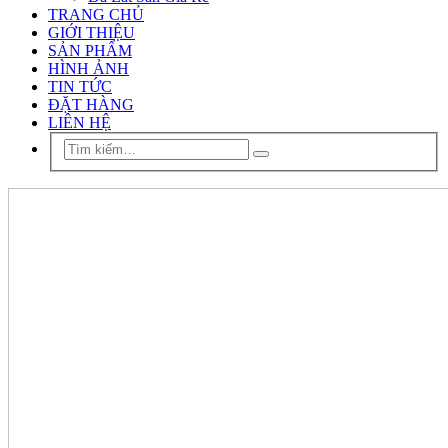
TRANG CHỦ
GIỚI THIỆU
SẢN PHẨM
HÌNH ẢNH
TIN TỨC
ĐẶT HÀNG
LIÊN HỆ