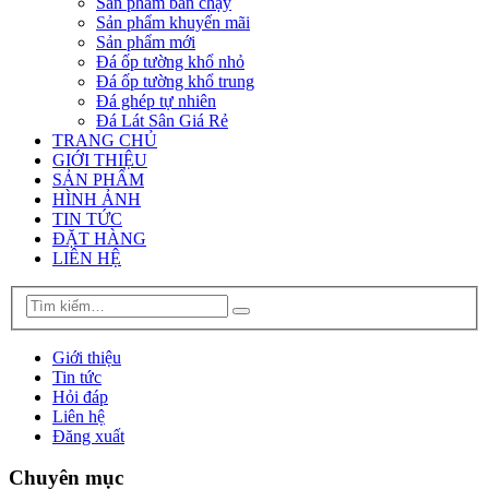
Sản phẩm bán chạy
Sản phẩm khuyến mãi
Sản phẩm mới
Đá ốp tường khổ nhỏ
Đá ốp tường khổ trung
Đá ghép tự nhiên
Đá Lát Sân Giá Rẻ
TRANG CHỦ
GIỚI THIỆU
SẢN PHẨM
HÌNH ẢNH
TIN TỨC
ĐẶT HÀNG
LIÊN HỆ
Giới thiệu
Tin tức
Hỏi đáp
Liên hệ
Đăng xuất
Chuyên mục