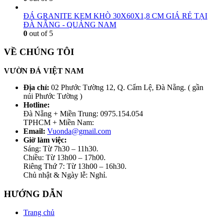
ĐÁ GRANITE KEM KHÒ 30X60X1,8 CM GIÁ RẺ TẠI
ĐÀ NẴNG - QUẢNG NAM
0
out of 5
VỀ CHÚNG TÔI
VƯỜN ĐÁ VIỆT NAM
Địa chỉ:
02 Phước Tường 12, Q. Cẩm Lệ, Đà Nẵng. ( gần
núi Phước Tường )
Hotline:
Đà Nẵng + Miền Trung: 0975.154.054
TPHCM + Miền Nam:
Email:
Vuonda@gmail.com
Giờ làm việc:
Sáng: Từ 7h30 – 11h30.
Chiều: Từ 13h00 – 17h00.
Riêng Thứ 7: Từ 13h00 – 16h30.
Chủ nhật & Ngày lễ: Nghỉ.
HƯỚNG DẪN
Trang chủ