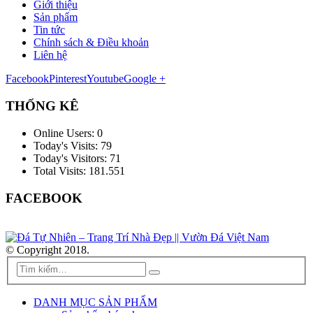
Giới thiệu
Sản phẩm
Tin tức
Chính sách & Điều khoản
Liên hệ
Facebook
Pinterest
Youtube
Google +
THỐNG KÊ
Online Users:
0
Today's Visits:
79
Today's Visitors:
71
Total Visits:
181.551
FACEBOOK
© Copyright 2018.
DANH MỤC SẢN PHẨM