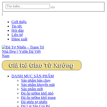
|
Giới thiệu
Tin tức
Hỏi đáp
Liên hệ
Đăng xuất
Giá Rẻ Giao Từ Xưởng
DANH MỤC SẢN PHẨM
Sản phẩm bán chạy
Sản phẩm khuyến mãi
Sản phẩm mới
Đá ốp tường khổ nhỏ
Đá ốp tường khổ trung
Đá ghép tự nhiên
Đá Lát Sân Giá Rẻ