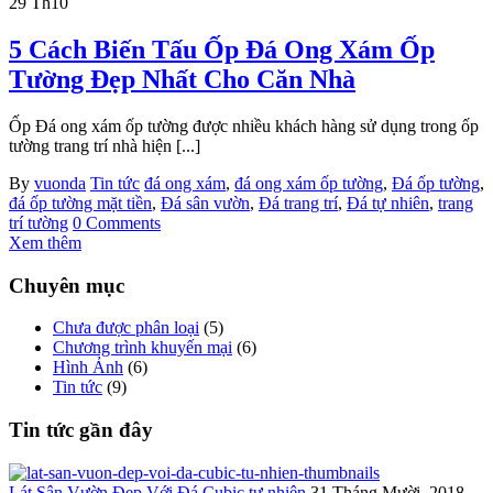
29
Th10
5 Cách Biến Tấu Ốp Đá Ong Xám Ốp
Tường Đẹp Nhất Cho Căn Nhà
Ốp Đá ong xám ốp tường được nhiều khách hàng sử dụng trong ốp
tường trang trí nhà hiện [...]
By
vuonda
Tin tức
đá ong xám
,
đá ong xám ốp tường
,
Đá ốp tường
,
đá ốp tường mặt tiền
,
Đá sân vườn
,
Đá trang trí
,
Đá tự nhiên
,
trang
trí tường
0 Comments
Xem thêm
Chuyên mục
Chưa được phân loại
(5)
Chương trình khuyến mại
(6)
Hình Ảnh
(6)
Tin tức
(9)
Tin tức gần đây
Lát Sân Vườn Đẹp Với Đá Cubic tự nhiên
31 Tháng Mười, 2018