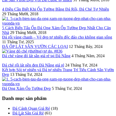
4 Điều Cần Biết Khi Ốp Tường Bằng Đá Rối, Đá Chẻ Tự Nhiên
29 Tháng Mười, 2018
5 Cách Biến Tấu Ốp Đá Ong Xám Ốp Tường Đẹp Nhất Cho Căn
Nhà
29 Tháng Mười, 2018
Đá rối vàng chanh – Vẻ đẹp tự nhiên độc đáo cho không gian sống
11 Tháng Tư, 2025
ĐÁ ỐP LÁT SÂN VƯỜN CÁC LOẠI
12 Tháng Bảy, 2024
Đá chẻ vàng đỏ lát sân giá rẻ tại Đà Nẵng
4 Tháng Năm, 2024
Đá chẻ rối lát nền đen Đà Nẵng giá rẻ
24 Tháng Tư, 2024
Kết hợp Sỏi tự nhiên và Đá tự nhiên Trang Trí Tiểu Cảnh Sân Vườn
Đẹp
13 Tháng Tư, 2024
Đá Ong Xám Ốp Tường Đẹp
5 Tháng Tư, 2024
Danh mục sản phẩm
Đá Cảnh Quan Giá Rẻ
(18)
Đá Lát Sân Giá Rẻ
(61)