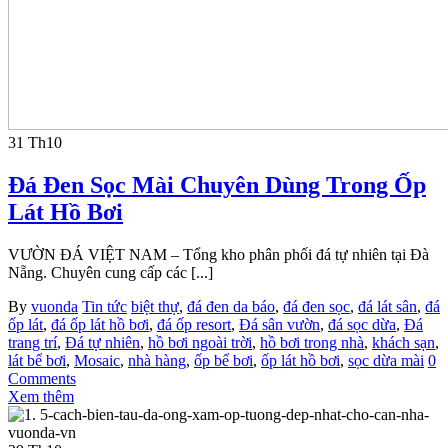
31
Th10
Đá Đen Sọc Mài Chuyên Dùng Trong Ốp
Lát Hồ Bơi
VƯỜN ĐÁ VIỆT NAM – Tổng kho phân phối đá tự nhiên tại Đà
Nẵng. Chuyên cung cấp các [...]
By
vuonda
Tin tức
biệt thự
,
đá đen da báo
,
đá đen sọc
,
đá lát sân
,
đá
ốp lát
,
đá ốp lát hồ bơi
,
đá ốp resort
,
Đá sân vườn
,
đá sọc dừa
,
Đá
trang trí
,
Đá tự nhiên
,
hồ bơi ngoài trời
,
hồ bơi trong nhà
,
khách sạn
,
lát bể bơi
,
Mosaic
,
nhà hàng
,
ốp bể bơi
,
ốp lát hồ bơi
,
sọc dừa mài
0
Comments
Xem thêm