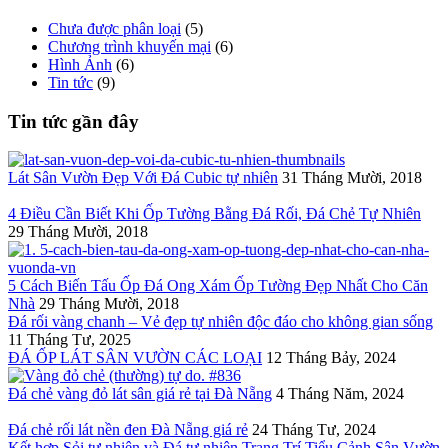
Chưa được phân loại
(5)
Chương trình khuyến mại
(6)
Hình Ảnh
(6)
Tin tức
(9)
Tin tức gần đây
Lát Sân Vườn Đẹp Với Đá Cubic tự nhiên
31 Tháng Mười, 2018
4 Điều Cần Biết Khi Ốp Tường Bằng Đá Rối, Đá Chẻ Tự Nhiên
29 Tháng Mười, 2018
5 Cách Biến Tấu Ốp Đá Ong Xám Ốp Tường Đẹp Nhất Cho Căn
Nhà
29 Tháng Mười, 2018
Đá rối vàng chanh – Vẻ đẹp tự nhiên độc đáo cho không gian sống
11 Tháng Tư, 2025
ĐÁ ỐP LÁT SÂN VƯỜN CÁC LOẠI
12 Tháng Bảy, 2024
Đá chẻ vàng đỏ lát sân giá rẻ tại Đà Nẵng
4 Tháng Năm, 2024
Đá chẻ rối lát nền đen Đà Nẵng giá rẻ
24 Tháng Tư, 2024
Kết hợp Sỏi tự nhiên và Đá tự nhiên Trang Trí Tiểu Cảnh Sân Vườn