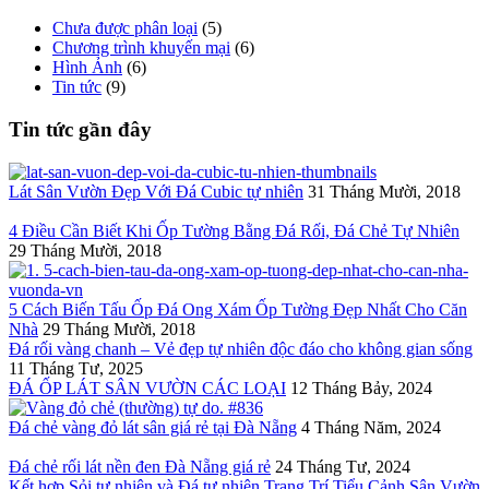
Chưa được phân loại
(5)
Chương trình khuyến mại
(6)
Hình Ảnh
(6)
Tin tức
(9)
Tin tức gần đây
Lát Sân Vườn Đẹp Với Đá Cubic tự nhiên
31 Tháng Mười, 2018
4 Điều Cần Biết Khi Ốp Tường Bằng Đá Rối, Đá Chẻ Tự Nhiên
29 Tháng Mười, 2018
5 Cách Biến Tấu Ốp Đá Ong Xám Ốp Tường Đẹp Nhất Cho Căn
Nhà
29 Tháng Mười, 2018
Đá rối vàng chanh – Vẻ đẹp tự nhiên độc đáo cho không gian sống
11 Tháng Tư, 2025
ĐÁ ỐP LÁT SÂN VƯỜN CÁC LOẠI
12 Tháng Bảy, 2024
Đá chẻ vàng đỏ lát sân giá rẻ tại Đà Nẵng
4 Tháng Năm, 2024
Đá chẻ rối lát nền đen Đà Nẵng giá rẻ
24 Tháng Tư, 2024
Kết hợp Sỏi tự nhiên và Đá tự nhiên Trang Trí Tiểu Cảnh Sân Vườn