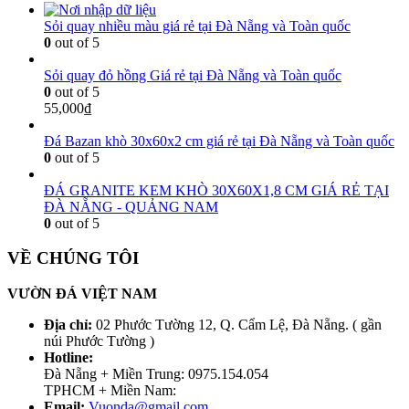
Sỏi quay nhiều màu giá rẻ tại Đà Nẵng và Toàn quốc
0
out of 5
Sỏi quay đỏ hồng Giá rẻ tại Đà Nẵng và Toàn quốc
0
out of 5
55,000
₫
Đá Bazan khò 30x60x2 cm giá rẻ tại Đà Nẵng và Toàn quốc
0
out of 5
ĐÁ GRANITE KEM KHÒ 30X60X1,8 CM GIÁ RẺ TẠI
ĐÀ NẴNG - QUẢNG NAM
0
out of 5
VỀ CHÚNG TÔI
VƯỜN ĐÁ VIỆT NAM
Địa chỉ:
02 Phước Tường 12, Q. Cẩm Lệ, Đà Nẵng. ( gần
núi Phước Tường )
Hotline:
Đà Nẵng + Miền Trung: 0975.154.054
TPHCM + Miền Nam:
Email:
Vuonda@gmail.com