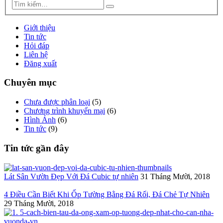
Giới thiệu
Tin tức
Hỏi đáp
Liên hệ
Đăng xuất
Chuyên mục
Chưa được phân loại
(5)
Chương trình khuyến mại
(6)
Hình Ảnh
(6)
Tin tức
(9)
Tin tức gần đây
Lát Sân Vườn Đẹp Với Đá Cubic tự nhiên
31 Tháng Mười, 2018
4 Điều Cần Biết Khi Ốp Tường Bằng Đá Rối, Đá Chẻ Tự Nhiên
29 Tháng Mười, 2018