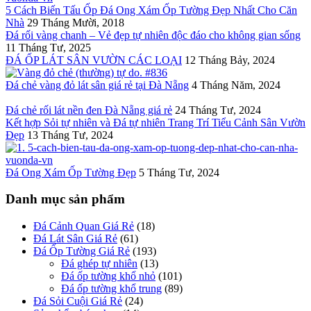
5 Cách Biến Tấu Ốp Đá Ong Xám Ốp Tường Đẹp Nhất Cho Căn
Nhà
29 Tháng Mười, 2018
Đá rối vàng chanh – Vẻ đẹp tự nhiên độc đáo cho không gian sống
11 Tháng Tư, 2025
ĐÁ ỐP LÁT SÂN VƯỜN CÁC LOẠI
12 Tháng Bảy, 2024
Đá chẻ vàng đỏ lát sân giá rẻ tại Đà Nẵng
4 Tháng Năm, 2024
Đá chẻ rối lát nền đen Đà Nẵng giá rẻ
24 Tháng Tư, 2024
Kết hợp Sỏi tự nhiên và Đá tự nhiên Trang Trí Tiểu Cảnh Sân Vườn
Đẹp
13 Tháng Tư, 2024
Đá Ong Xám Ốp Tường Đẹp
5 Tháng Tư, 2024
Danh mục sản phẩm
Đá Cảnh Quan Giá Rẻ
(18)
Đá Lát Sân Giá Rẻ
(61)
Đá Ốp Tường Giá Rẻ
(193)
Đá ghép tự nhiên
(13)
Đá ốp tường khổ nhỏ
(101)
Đá ốp tường khổ trung
(89)
Đá Sỏi Cuội Giá Rẻ
(24)