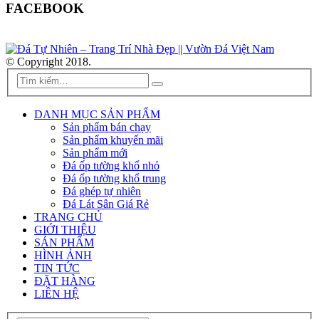
FACEBOOK
© Copyright 2018.
DANH MỤC SẢN PHẨM
Sản phẩm bán chạy
Sản phẩm khuyến mãi
Sản phẩm mới
Đá ốp tường khổ nhỏ
Đá ốp tường khổ trung
Đá ghép tự nhiên
Đá Lát Sân Giá Rẻ
TRANG CHỦ
GIỚI THIỆU
SẢN PHẨM
HÌNH ẢNH
TIN TỨC
ĐẶT HÀNG
LIÊN HỆ