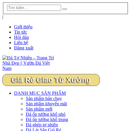
|
Giới thiệu
Tin tức
Hỏi đáp
Liên hệ
Đăng xuất
Giá Rẻ Giao Từ Xưởng
DANH MỤC SẢN PHẨM
Sản phẩm bán chạy
Sản phẩm khuyến mãi
Sản phẩm mới
Đá ốp tường khổ nhỏ
Đá ốp tường khổ trung
Đá ghép tự nhiên
Đá Lát Sân Giá Rẻ