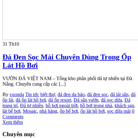
31
Th10
Đá Đen Sọc Mài Chuyên Dùng Trong Ốp
Lát Hồ Bơi
VƯỜN ĐÁ VIỆT NAM – Tổng kho phân phối đá tự nhiên tại Đà
Nẵng. Chuyên cung cấp các [...]
By
vuonda
Tin tức
biệt thự
,
đá đen da báo
,
đá đen sọc
,
đá lát sân
,
đá
ốp lát
,
đá ốp lát hồ bơi
,
đá ốp resort
,
Đá sân vườn
,
đá sọc dừa
,
Đá
trang trí
,
Đá tự nhiên
,
hồ bơi ngoài trời
,
hồ bơi trong nhà
,
khách sạn
,
lát bể bơi
,
Mosaic
,
nhà hàng
,
ốp bể bơi
,
ốp lát hồ bơi
,
sọc dừa mài
0
Comments
Xem thêm
Chuyên mục