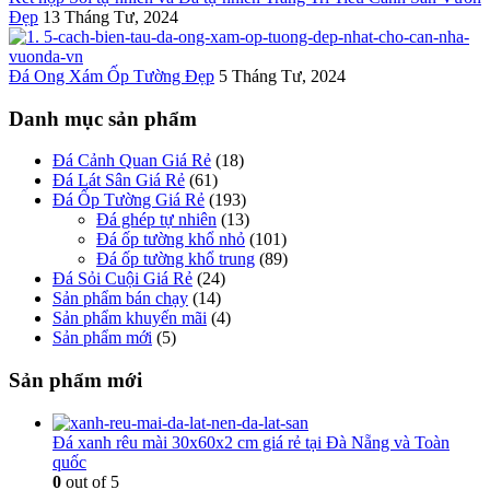
Đẹp
13 Tháng Tư, 2024
Đá Ong Xám Ốp Tường Đẹp
5 Tháng Tư, 2024
Danh mục sản phẩm
Đá Cảnh Quan Giá Rẻ
(18)
Đá Lát Sân Giá Rẻ
(61)
Đá Ốp Tường Giá Rẻ
(193)
Đá ghép tự nhiên
(13)
Đá ốp tường khổ nhỏ
(101)
Đá ốp tường khổ trung
(89)
Đá Sỏi Cuội Giá Rẻ
(24)
Sản phẩm bán chạy
(14)
Sản phẩm khuyến mãi
(4)
Sản phẩm mới
(5)
Sản phẩm mới
Đá xanh rêu mài 30x60x2 cm giá rẻ tại Đà Nẵng và Toàn
quốc
0
out of 5