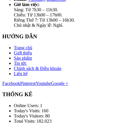
Giờ làm việc:
Sáng: Từ 7h30 – 11h30.
Chiều: Từ 13h00 – 17h00.
Riêng Thứ 7: Từ 13h00 – 16h30.
Chủ nhật & Ngày lễ: Nghỉ.
HƯỚNG DẪN
Trang chủ
Giới thiệu
Sản phẩm
Tin tức
Chính sách & Điều khoản
Liên hệ
Facebook
Pinterest
Youtube
Google +
THỐNG KÊ
Online Users:
1
Today's Visits:
160
Today's Visitors:
80
Total Visits:
182.023