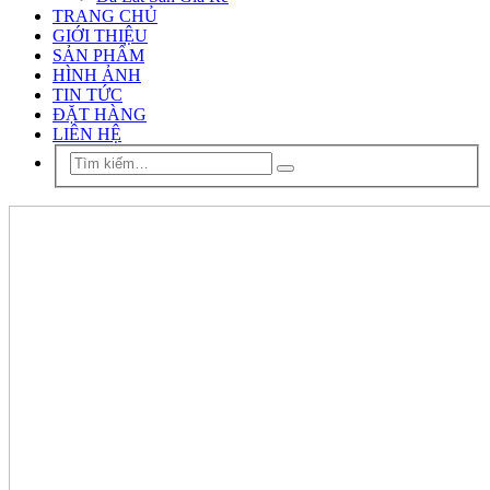
TRANG CHỦ
GIỚI THIỆU
SẢN PHẨM
HÌNH ẢNH
TIN TỨC
ĐẶT HÀNG
LIÊN HỆ