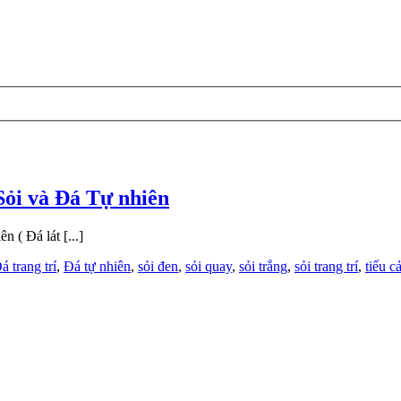
ỏi và Đá Tự nhiên
 ( Đá lát [...]
á trang trí
,
Đá tự nhiên
,
sỏi đen
,
sỏi quay
,
sỏi trắng
,
sỏi trang trí
,
tiểu c