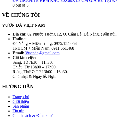
ĐÁ GRANITE KEM KHÒ 30X60X1,8 CM GIÁ RẺ TẠI 
0
out of 5
VỀ CHÚNG TÔI
VƯỜN ĐÁ VIỆT NAM
Địa chỉ:
02 Phước Tường 12, Q. Cẩm Lệ, Đà Nẵng. ( gần núi
Hotline:
Đà Nẵng + Miền Trung: 0975.154.054
TPHCM + Miền Nam: 0911.561.468
Email:
Vuonda@gmail.com
Giờ làm việc:
Sáng: Từ 7h30 – 11h30.
Chiều: Từ 13h00 – 17h00.
Riêng Thứ 7: Từ 13h00 – 16h30.
Chủ nhật & Ngày lễ: Nghỉ.
HƯỚNG DẪN
Trang chủ
Giới thiệu
Sản phẩm
Tin tức
Chính sách & Điều khoản