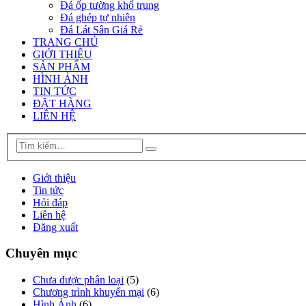
Đá ốp tường khổ trung
Đá ghép tự nhiên
Đá Lát Sân Giá Rẻ
TRANG CHỦ
GIỚI THIỆU
SẢN PHẨM
HÌNH ẢNH
TIN TỨC
ĐẶT HÀNG
LIÊN HỆ
Giới thiệu
Tin tức
Hỏi đáp
Liên hệ
Đăng xuất
Chuyên mục
Chưa được phân loại
(5)
Chương trình khuyến mại
(6)
Hình Ảnh
(6)