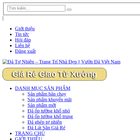
|
Giới thiệu
Tin tức
Hỏi đáp
Liên hệ
Đăng xuất
Giá Rẻ Giao Từ Xưởng
DANH MỤC SẢN PHẨM
Sản phẩm bán chạy
Sản phẩm khuyến mãi
Sản phẩm mới
Đá ốp tường khổ nhỏ
Đá ốp tường khổ trung
Đá ghép tự nhiên
Đá Lát Sân Giá Rẻ
TRANG CHỦ
GIỚI THIỆU