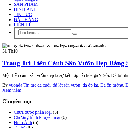
SẢN PHẨM
HÌNH ẢNH
TIN TỨC
ĐẶT HÀNG
LIÊN HỆ
31
Th10
Trang Trí Tiểu Cảnh Sân Vườn Đẹp Bằng S
Một Tiểu cảnh sân vườn đẹp là sự kết hợp hài hòa giữa Sỏi, Đá tự nhiên
By
vuonda
Tin tức
đá cuội
,
đá lát sân vườn
,
đá ốp lát
,
Đá ốp tường
,
Đ
Xem thêm
Chuyên mục
Chưa được phân loại
(5)
Chương trình khuyến mại
(6)
Hình Ảnh
(6)
Tin tức
(9)