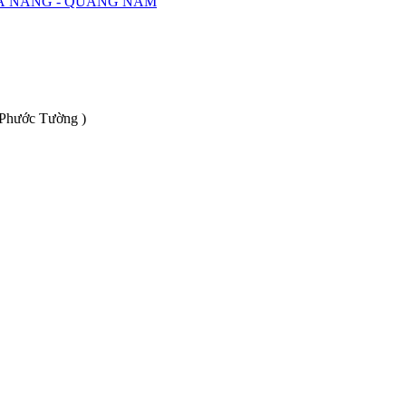
ĐÀ NẴNG - QUẢNG NAM
 Phước Tường )