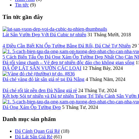
Tin tức
(9)
Tin tức gần đây
Lát Sân Vườn Đẹp Với Đá Cubic tự nhiên
31 Tháng Mười, 2018
4 Điều Cần Biết Khi Ốp Tường Bằng Đá Rối, Đá Chẻ Tự Nhiên
29 
5 Cách Biến Tấu Ốp Đá Ong Xám Ốp Tường Đẹp Nhất Cho Căn N
Đá rối vàng chanh – Vẻ đẹp tự nhiên độc đáo cho không gian sống
1
ĐÁ ỐP LÁT SÂN VƯỜN CÁC LOẠI
12 Tháng Bảy, 2024
Đá chẻ vàng đỏ lát sân giá rẻ tại Đà Nẵng
4 Tháng Năm, 2024
Đá chẻ rối lát nền đen Đà Nẵng giá rẻ
24 Tháng Tư, 2024
Kết hợp Sỏi tự nhiên và Đá tự nhiên Trang Trí Tiểu Cảnh Sân Vườn
Đá Ong Xám Ốp Tường Đẹp
5 Tháng Tư, 2024
Danh mục sản phẩm
Đá Cảnh Quan Giá Rẻ
(18)
Đá Lát Sân Giá Rẻ
(61)