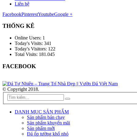
Liên hệ
Facebook
Pinterest
Youtube
Google +
THỐNG KÊ
Online Users:
1
Today's Visits:
341
Today's Visitors:
122
Total Visits:
181.045
FACEBOOK
© Copyright 2018.
DANH MỤC SẢN PHẨM
Sản phẩm bán chạy
Sản phẩm khuyến mãi
Sản phẩm mới
Đá ốp tường khổ nhỏ