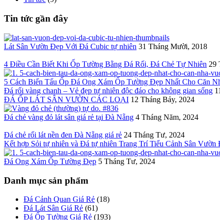
Tin tức gần đây
Lát Sân Vườn Đẹp Với Đá Cubic tự nhiên
31 Tháng Mười, 2018
4 Điều Cần Biết Khi Ốp Tường Bằng Đá Rối, Đá Chẻ Tự Nhiên
29 
5 Cách Biến Tấu Ốp Đá Ong Xám Ốp Tường Đẹp Nhất Cho Căn N
Đá rối vàng chanh – Vẻ đẹp tự nhiên độc đáo cho không gian sống
1
ĐÁ ỐP LÁT SÂN VƯỜN CÁC LOẠI
12 Tháng Bảy, 2024
Đá chẻ vàng đỏ lát sân giá rẻ tại Đà Nẵng
4 Tháng Năm, 2024
Đá chẻ rối lát nền đen Đà Nẵng giá rẻ
24 Tháng Tư, 2024
Kết hợp Sỏi tự nhiên và Đá tự nhiên Trang Trí Tiểu Cảnh Sân Vườn
Đá Ong Xám Ốp Tường Đẹp
5 Tháng Tư, 2024
Danh mục sản phẩm
Đá Cảnh Quan Giá Rẻ
(18)
Đá Lát Sân Giá Rẻ
(61)
Đá Ốp Tường Giá Rẻ
(193)