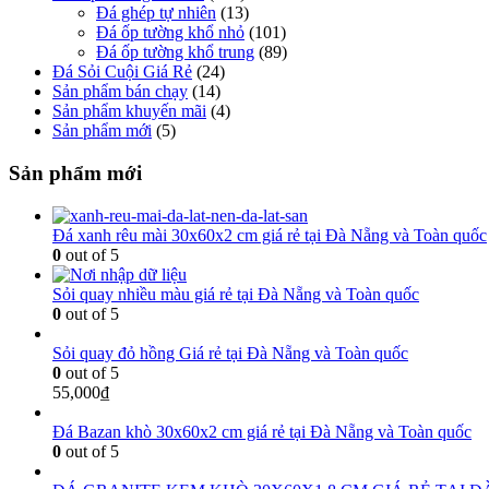
Đá ghép tự nhiên
(13)
Đá ốp tường khổ nhỏ
(101)
Đá ốp tường khổ trung
(89)
Đá Sỏi Cuội Giá Rẻ
(24)
Sản phẩm bán chạy
(14)
Sản phẩm khuyến mãi
(4)
Sản phẩm mới
(5)
Sản phẩm mới
Đá xanh rêu mài 30x60x2 cm giá rẻ tại Đà Nẵng và Toàn quốc
0
out of 5
Sỏi quay nhiều màu giá rẻ tại Đà Nẵng và Toàn quốc
0
out of 5
Sỏi quay đỏ hồng Giá rẻ tại Đà Nẵng và Toàn quốc
0
out of 5
55,000
₫
Đá Bazan khò 30x60x2 cm giá rẻ tại Đà Nẵng và Toàn quốc
0
out of 5