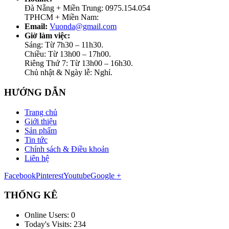
Đà Nẵng + Miền Trung: 0975.154.054
TPHCM + Miền Nam:
Email:
Vuonda@gmail.com
Giờ làm việc:
Sáng: Từ 7h30 – 11h30.
Chiều: Từ 13h00 – 17h00.
Riêng Thứ 7: Từ 13h00 – 16h30.
Chủ nhật & Ngày lễ: Nghỉ.
HƯỚNG DẪN
Trang chủ
Giới thiệu
Sản phẩm
Tin tức
Chính sách & Điều khoản
Liên hệ
Facebook
Pinterest
Youtube
Google +
THỐNG KÊ
Online Users:
0
Today's Visits:
234