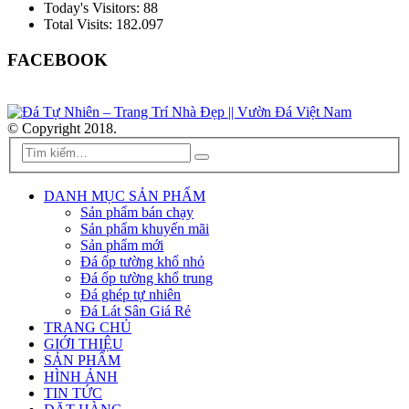
Today's Visitors:
88
Total Visits:
182.097
FACEBOOK
© Copyright 2018.
DANH MỤC SẢN PHẨM
Sản phẩm bán chạy
Sản phẩm khuyến mãi
Sản phẩm mới
Đá ốp tường khổ nhỏ
Đá ốp tường khổ trung
Đá ghép tự nhiên
Đá Lát Sân Giá Rẻ
TRANG CHỦ
GIỚI THIỆU
SẢN PHẨM
HÌNH ẢNH
TIN TỨC