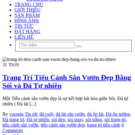
TRANG CHỦ
GIỚI THIỆU
SẢN PHẨM
HÌNH ẢNH
TIN TỨC
ĐẶT HÀNG
LIÊN HỆ
31
Th10
Trang Trí Tiểu Cảnh Sân Vườn Đẹp Bằng
Sỏi và Đá Tự nhiên
Một Tiểu cảnh sân vườn đẹp là sự kết hợp hài hòa giữa Sỏi, Đá tự
nhiên ( Đá lát [...]
By
vuonda
Tin tức
đá cuội
,
đá lát sân vườn
,
đá ốp lát
,
Đá ốp tường
,
Đá trang trí
,
Đá tự nhiên
,
sỏi đen
,
sỏi quay
,
sỏi trắng
,
sỏi trang trí
,
tiểu cảnh sân vườn
,
tiểu cảnh sân vườn đẹp
,
trang trí tiểu cảnh
0
Comments