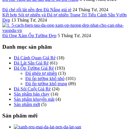
Đá chẻ rối lát nền đen Đà Nẵng giá rẻ
24 Tháng Tư, 2024
Kết hợp Sỏi tự nhiên và Đá tự nhiên Trang Trí Tiểu Cảnh Sân Vườn
Đẹp
13 Tháng Tư, 2024
Đá Ong Xám Ốp Tường Đẹp
5 Tháng Tư, 2024
Danh mục sản phẩm
Đá Cảnh Quan Giá Rẻ
(18)
Đá Lát Sân Giá Rẻ
(61)
Đá Ốp Tường Giá Rẻ
(193)
Đá ghép tự nhiên
(13)
Đá ốp tường khổ nhỏ
(101)
Đá ốp tường khổ trung
(89)
Đá Sỏi Cuội Giá Rẻ
(24)
Sản phẩm bán chạy
(14)
Sản phẩm khuyến mãi
(4)
Sản phẩm mới
(5)
Sản phẩm mới