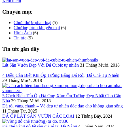
Xem thêm
Chuyên mục
Chưa được phân loại
(5)
Chương trình khuyến mại
(6)
Hình Ảnh
(6)
Tin tức
(9)
Tin tức gần đây
Lát Sân Vườn Đẹp Với Đá Cubic tự nhiên
31 Tháng Mười, 2018
4 Điều Cần Biết Khi Ốp Tường Bằng Đá Rối, Đá Chẻ Tự Nhiên
29 Tháng Mười, 2018
5 Cách Biến Tấu Ốp Đá Ong Xám Ốp Tường Đẹp Nhất Cho Căn
Nhà
29 Tháng Mười, 2018
Đá rối vàng chanh – Vẻ đẹp tự nhiên độc đáo cho không gian sống
11 Tháng Tư, 2025
ĐÁ ỐP LÁT SÂN VƯỜN CÁC LOẠI
12 Tháng Bảy, 2024
Đá chẻ vàng đỏ lát sân giá rẻ tại Đà Nẵng
4 Tháng Năm, 2024