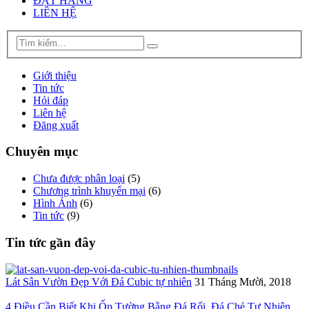
ĐẶT HÀNG
LIÊN HỆ
Giới thiệu
Tin tức
Hỏi đáp
Liên hệ
Đăng xuất
Chuyên mục
Chưa được phân loại
(5)
Chương trình khuyến mại
(6)
Hình Ảnh
(6)
Tin tức
(9)
Tin tức gần đây
Lát Sân Vườn Đẹp Với Đá Cubic tự nhiên
31 Tháng Mười, 2018
4 Điều Cần Biết Khi Ốp Tường Bằng Đá Rối, Đá Chẻ Tự Nhiên