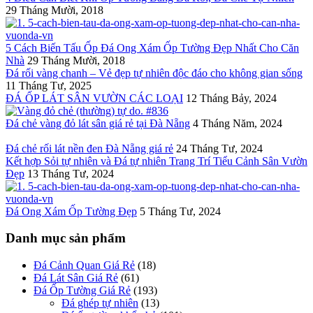
29 Tháng Mười, 2018
5 Cách Biến Tấu Ốp Đá Ong Xám Ốp Tường Đẹp Nhất Cho Căn
Nhà
29 Tháng Mười, 2018
Đá rối vàng chanh – Vẻ đẹp tự nhiên độc đáo cho không gian sống
11 Tháng Tư, 2025
ĐÁ ỐP LÁT SÂN VƯỜN CÁC LOẠI
12 Tháng Bảy, 2024
Đá chẻ vàng đỏ lát sân giá rẻ tại Đà Nẵng
4 Tháng Năm, 2024
Đá chẻ rối lát nền đen Đà Nẵng giá rẻ
24 Tháng Tư, 2024
Kết hợp Sỏi tự nhiên và Đá tự nhiên Trang Trí Tiểu Cảnh Sân Vườn
Đẹp
13 Tháng Tư, 2024
Đá Ong Xám Ốp Tường Đẹp
5 Tháng Tư, 2024
Danh mục sản phẩm
Đá Cảnh Quan Giá Rẻ
(18)
Đá Lát Sân Giá Rẻ
(61)
Đá Ốp Tường Giá Rẻ
(193)
Đá ghép tự nhiên
(13)