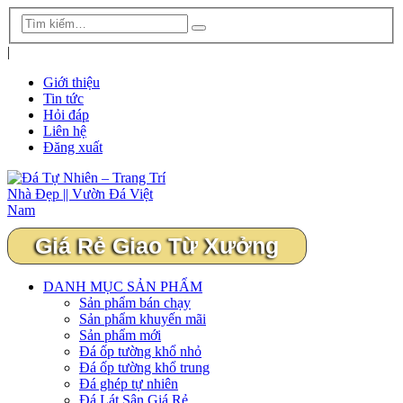
|
Giới thiệu
Tin tức
Hỏi đáp
Liên hệ
Đăng xuất
Giá Rẻ Giao Từ Xưởng
DANH MỤC SẢN PHẨM
Sản phẩm bán chạy
Sản phẩm khuyến mãi
Sản phẩm mới
Đá ốp tường khổ nhỏ
Đá ốp tường khổ trung
Đá ghép tự nhiên
Đá Lát Sân Giá Rẻ