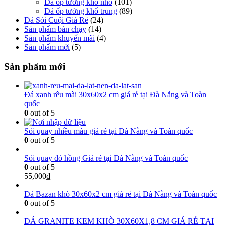
Đá ốp tường khổ nhỏ
(101)
Đá ốp tường khổ trung
(89)
Đá Sỏi Cuội Giá Rẻ
(24)
Sản phẩm bán chạy
(14)
Sản phẩm khuyến mãi
(4)
Sản phẩm mới
(5)
Sản phẩm mới
Đá xanh rêu mài 30x60x2 cm giá rẻ tại Đà Nẵng và Toàn
quốc
0
out of 5
Sỏi quay nhiều màu giá rẻ tại Đà Nẵng và Toàn quốc
0
out of 5
Sỏi quay đỏ hồng Giá rẻ tại Đà Nẵng và Toàn quốc
0
out of 5
55,000
₫
Đá Bazan khò 30x60x2 cm giá rẻ tại Đà Nẵng và Toàn quốc
0
out of 5
ĐÁ GRANITE KEM KHÒ 30X60X1,8 CM GIÁ RẺ TẠI