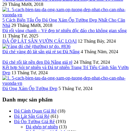
29 Tháng Mười, 2018
5 Cách Biến Tấu Ốp Đá Ong Xám Ốp Tường Đẹp Nhất Cho Căn
Nhà
29 Tháng Mười, 2018
Đá rối vàng chanh – Vẻ đẹp tự nhiên độc đáo cho không gian sống
11 Tháng Tư, 2025
ĐÁ ỐP LÁT SÂN VƯỜN CÁC LOẠI
12 Tháng Bảy, 2024
Đá chẻ vàng đỏ lát sân giá rẻ tại Đà Nẵng
4 Tháng Năm, 2024
Đá chẻ rối lát nền đen Đà Nẵng giá rẻ
24 Tháng Tư, 2024
Kết hợp Sỏi tự nhiên và Đá tự nhiên Trang Trí Tiểu Cảnh Sân Vườn
Đẹp
13 Tháng Tư, 2024
Đá Ong Xám Ốp Tường Đẹp
5 Tháng Tư, 2024
Danh mục sản phẩm
Đá Cảnh Quan Giá Rẻ
(18)
Đá Lát Sân Giá Rẻ
(61)
Đá Ốp Tường Giá Rẻ
(193)
Đá ghép tự nhiên
(13)