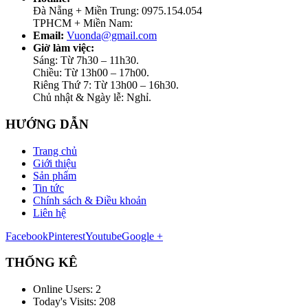
Đà Nẵng + Miền Trung: 0975.154.054
TPHCM + Miền Nam:
Email:
Vuonda@gmail.com
Giờ làm việc:
Sáng: Từ 7h30 – 11h30.
Chiều: Từ 13h00 – 17h00.
Riêng Thứ 7: Từ 13h00 – 16h30.
Chủ nhật & Ngày lễ: Nghỉ.
HƯỚNG DẪN
Trang chủ
Giới thiệu
Sản phẩm
Tin tức
Chính sách & Điều khoản
Liên hệ
Facebook
Pinterest
Youtube
Google +
THỐNG KÊ
Online Users:
2
Today's Visits:
208