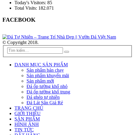
Today's Visitors:
85
Total Visits:
182.071
FACEBOOK
© Copyright 2018.
DANH MỤC SẢN PHẨM
Sản phẩm bán chạy
Sản phẩm khuyến mãi
Sản phẩm mới
Đá ốp tường khổ nhỏ
Đá ốp tường khổ trung
Đá ghép tự nhiên
Đá Lát Sân Giá Rẻ
TRANG CHỦ
GIỚI THIỆU
SẢN PHẨM
HÌNH ẢNH
TIN TỨC