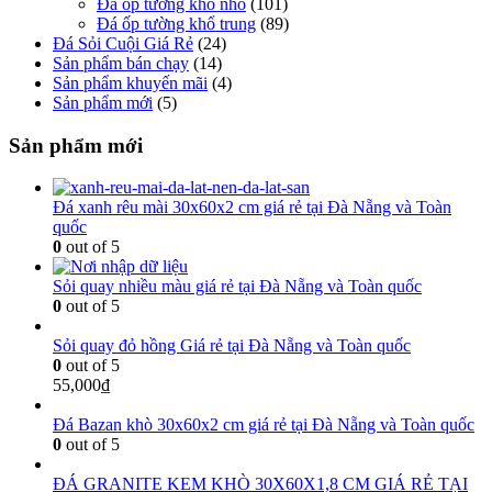
Đá ốp tường khổ nhỏ
(101)
Đá ốp tường khổ trung
(89)
Đá Sỏi Cuội Giá Rẻ
(24)
Sản phẩm bán chạy
(14)
Sản phẩm khuyến mãi
(4)
Sản phẩm mới
(5)
Sản phẩm mới
Đá xanh rêu mài 30x60x2 cm giá rẻ tại Đà Nẵng và Toàn
quốc
0
out of 5
Sỏi quay nhiều màu giá rẻ tại Đà Nẵng và Toàn quốc
0
out of 5
Sỏi quay đỏ hồng Giá rẻ tại Đà Nẵng và Toàn quốc
0
out of 5
55,000
₫
Đá Bazan khò 30x60x2 cm giá rẻ tại Đà Nẵng và Toàn quốc
0
out of 5
ĐÁ GRANITE KEM KHÒ 30X60X1,8 CM GIÁ RẺ TẠI