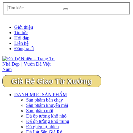
|
Giới thiệu
Tin tức
Hỏi đáp
Liên hệ
Đăng xuất
Giá Rẻ Giao Từ Xưởng
DANH MỤC SẢN PHẨM
Sản phẩm bán chạy
Sản phẩm khuyến mãi
Sản phẩm mới
Đá ốp tường khổ nhỏ
Đá ốp tường khổ trung
Đá ghép tự nhiên
Đá Lát Sân Giá Rẻ