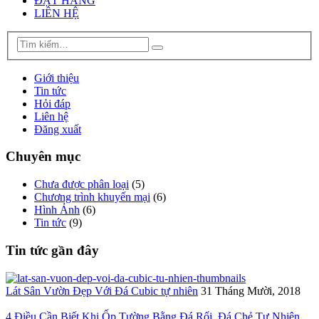
ĐẶT HÀNG
LIÊN HỆ
Giới thiệu
Tin tức
Hỏi đáp
Liên hệ
Đăng xuất
Chuyên mục
Chưa được phân loại
(5)
Chương trình khuyến mại
(6)
Hình Ảnh
(6)
Tin tức
(9)
Tin tức gần đây
Lát Sân Vườn Đẹp Với Đá Cubic tự nhiên
31 Tháng Mười, 2018
4 Điều Cần Biết Khi Ốp Tường Bằng Đá Rối, Đá Chẻ Tự Nhiên