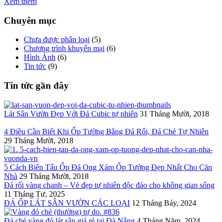
Xem thêm
Chuyên mục
Chưa được phân loại
(5)
Chương trình khuyến mại
(6)
Hình Ảnh
(6)
Tin tức
(9)
Tin tức gần đây
Lát Sân Vườn Đẹp Với Đá Cubic tự nhiên
31 Tháng Mười, 2018
4 Điều Cần Biết Khi Ốp Tường Bằng Đá Rối, Đá Chẻ Tự Nhiên
29 Tháng Mười, 2018
5 Cách Biến Tấu Ốp Đá Ong Xám Ốp Tường Đẹp Nhất Cho Căn
Nhà
29 Tháng Mười, 2018
Đá rối vàng chanh – Vẻ đẹp tự nhiên độc đáo cho không gian sống
11 Tháng Tư, 2025
ĐÁ ỐP LÁT SÂN VƯỜN CÁC LOẠI
12 Tháng Bảy, 2024
Đá chẻ vàng đỏ lát sân giá rẻ tại Đà Nẵng
4 Tháng Năm, 2024