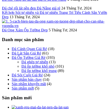
Đá chẻ rối lát nền đen Đà Nẵng giá rẻ
24 Tháng Tư, 2024
Kết hợp Sỏi tự nhiên và Đá tự nhiên Trang Trí Tiểu Cảnh Sân Vườn
Đẹp
13 Tháng Tư, 2024
Đá Ong Xám Ốp Tường Đẹp
5 Tháng Tư, 2024
Danh mục sản phẩm
Đá Cảnh Quan Giá Rẻ
(18)
Đá Lát Sân Giá Rẻ
(61)
Đá Ốp Tường Giá Rẻ
(193)
Đá ghép tự nhiên
(13)
Đá ốp tường khổ nhỏ
(101)
Đá ốp tường khổ trung
(89)
Đá Sỏi Cuội Giá Rẻ
(24)
Sản phẩm bán chạy
(14)
Sản phẩm khuyến mãi
(4)
Sản phẩm mới
(5)
Sản phẩm mới