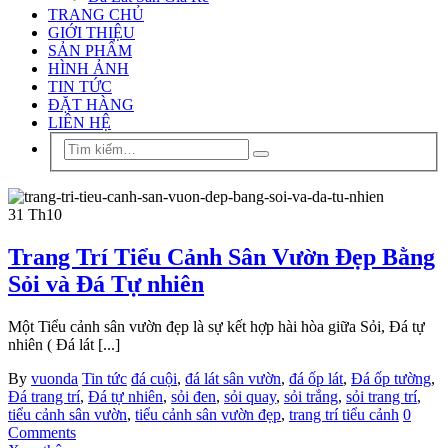
TRANG CHỦ
GIỚI THIỆU
SẢN PHẨM
HÌNH ẢNH
TIN TỨC
ĐẶT HÀNG
LIÊN HỆ
31
Th10
Trang Trí Tiểu Cảnh Sân Vườn Đẹp Bằng
Sỏi và Đá Tự nhiên
Một Tiểu cảnh sân vườn đẹp là sự kết hợp hài hòa giữa Sỏi, Đá tự
nhiên ( Đá lát [...]
By
vuonda
Tin tức
đá cuội
,
đá lát sân vườn
,
đá ốp lát
,
Đá ốp tường
,
Đá trang trí
,
Đá tự nhiên
,
sỏi đen
,
sỏi quay
,
sỏi trắng
,
sỏi trang trí
,
tiểu cảnh sân vườn
,
tiểu cảnh sân vườn đẹp
,
trang trí tiểu cảnh
0
Comments